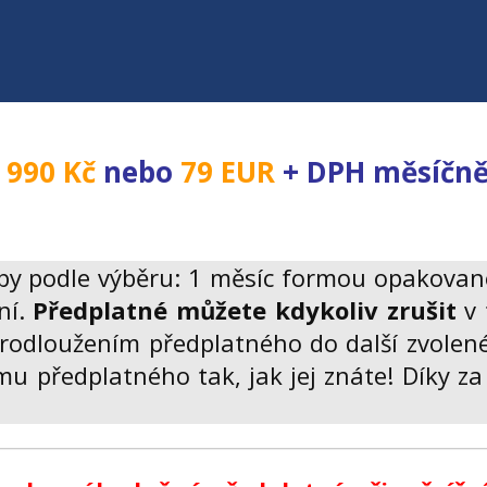
 990 Kč
nebo
79
EUR
+ DPH měsíčně
tby podle výběru: 1 měsíc formou opakovan
ní.
Předplatné můžete kdykoliv zrušit
v 
rodloužením předplatného do další zvolen
mu předplatného tak, jak jej znáte! Díky za