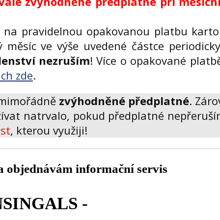
rvale zvýhodněné předplatné při měsíční
é na pravidelnou opakovanou platbu karto
 měsíc ve výše uvedené částce periodick
lenství nezruším
! Více o opakované platb
ch zde
.
a mimořádně
zvýhodněné předplatné
. Záro
ívat natrvalo, pokud předplatné nepřeruší
ost
, kterou využiji!
a objednávám informační servis
NSINGALS -