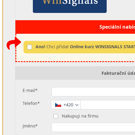
Speciální nabí
Ano!
Chci přidat
Online kurz WINSIGNALS STA
Fakturační úd
E-mail*
Telefon*
+420
Nakupuji na firmu
Jméno*