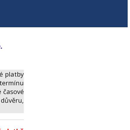
.
é platby
termínu
é časové
 důvěru,