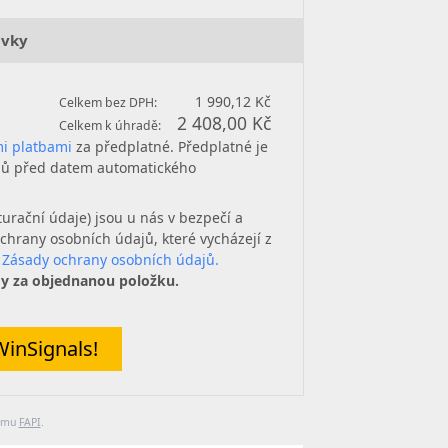
ávky
1 990,12 Kč
Celkem bez DPH:
2 408,00 Kč
Celkem k úhradě:
i platbami
za předplatné. Předplatné je
dnů před datem automatického
urační údaje) jsou u nás v bezpečí a
ochrany osobních údajů, které vycházejí z
e
Zásady ochrany osobních údajů.
dy za objednanou položku.
inSignals!
tému
FAPI
.