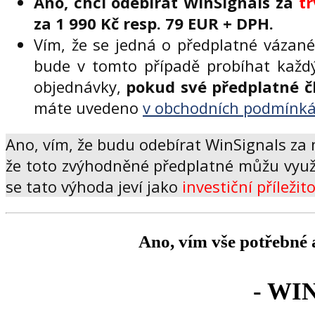
Ano, chci odebírat WinSignals za
t
za 1 990 Kč resp. 79 EUR + DPH.
Vím, že se jedná o předplatné vázan
bude v tomto případě probíhat každý
objednávky,
pokud své předplatné č
máte uvedeno
v obchodních podmínká
Ano, vím, že budu odebírat WinSignals z
že toto zvýhodněné předplatné můžu využ
se tato výhoda jeví jako
investiční příležit
Ano, vím vše potřebné 
- WI