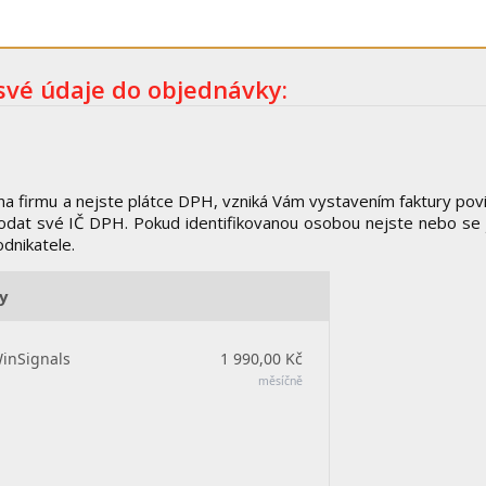
 své údaje do objednávky:
na firmu a nejste plátce DPH, vzniká Vám vystavením faktury pov
odat své IČ DPH. Pokud identifikovanou osobou nejste nebo se j
odnikatele.
ny
WinSignals
1 990,00 Kč
měsíčně