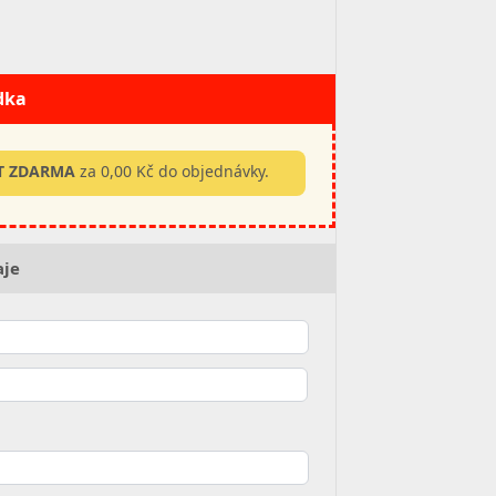
dka
RT ZDARMA
za 0,00 Kč do objednávky.
aje