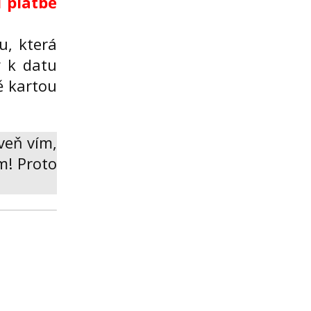
 platbě
u, která
y k datu
ě kartou
veň vím,
m! Proto