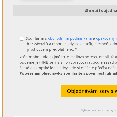
Shrnutí objedn
Souhlasím s
obchodními podmínkami
a
opakovaným
bez závazků a mohu je kdykoliv zrušit, alespoň 7 
prodloužení předplatného. *
Vaše osobní údaje (jméno, e-mailová adresa, mobil, fakt
budeme je (HNB servis s.r.o.) zpracovávat podle zásad 
české a evropské legislativy. Zde si můžete přečíst naš
Potvrzením objednávky souhlasíte s povinností úhra
Objednávám servis W
Vytvořeno v prodejním sys