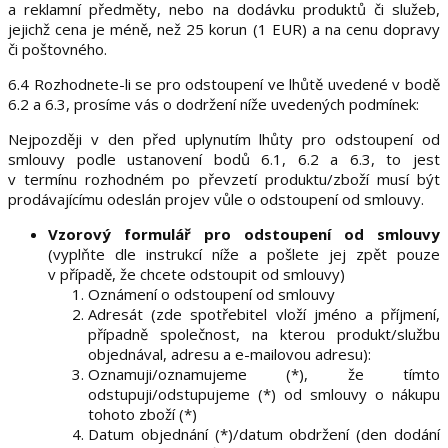
a reklamní předměty, nebo na dodávku produktů či služeb,
jejichž cena je méně, než 25 korun (1 EUR) a na cenu dopravy
či poštovného.
6.4 Rozhodnete-li se pro odstoupení ve lhůtě uvedené v bodě
6.2 a 6.3, prosíme vás o dodržení níže uvedených podmínek:
Nejpozději v den před uplynutím lhůty pro odstoupení od
smlouvy podle ustanovení bodů 6.1, 6.2 a 6.3, to jest
v termínu rozhodném po převzetí produktu/zboží musí být
prodávajícímu odeslán projev vůle o odstoupení od smlouvy.
Vzorový formulář pro odstoupení od smlouvy
(vyplňte dle instrukcí níže a pošlete jej zpět pouze
v případě, že chcete odstoupit od smlouvy)
Oznámení o odstoupení od smlouvy
Adresát (zde spotřebitel vloží jméno a příjmení,
případně společnost, na kterou produkt/službu
objednával, adresu a e-mailovou adresu):
Oznamuji/oznamujeme (*), že tímto
odstupuji/odstupujeme (*) od smlouvy o nákupu
tohoto zboží (*)
Datum objednání (*)/datum obdržení (den dodání