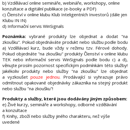
b) Vzdělávací online semináře, webináře, workshopy, online
konzultace a digitální publikace (e-booky a PDF)
c) Členství v online klubu Klub Inteligentních Investorů (dále jen
Klubu IN IN)
d) Informační servis WinSignals
Poznámka:
vybrané produkty lze objednat a dodat "na
zkoušku". Pokud objednáváte produkt nebo službu podle bodu
a) Vzdělávací kurz, bude vždy v režimu tzv. Férové dohody.
Pokud objednáte "na zkoušku" produkty Členství v online klubu
TEK nebo informační servis WinSignals podle bodu c) a d),
věnujte prosím pozornost specifickým podmínkám této služby!
Jakékoliv produkty nebo služby "na zkoušku" lze objednat
a vyzkoušet
pouze jednou
. Prodávající si vyhrazuje právo
odmítnout opakované objednávky zákazníka na stejný produkt
nebo službu "na zkoušku"!
Produkty a služby, které jsou dodávány jiným způsobem:
e) Živé kurzy, semináře a workshopy, odborné vzdělávání
a konzultace
f) Knihy, zboží nebo služby jiného charakteru, než výše
uvedené