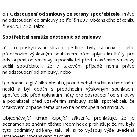
6.1
Odstoupení od smlouvy ze strany spotřebitele.
Právo
na odstoupení od smlouvy se řídí § 1837 Občanského zákoníku
č. 89/2012 Sb. takto:
Spotřebitel nemůže odstoupit od smlouvy
a)
o poskytování služeb, jestliže byly splněny s jeho
předchozím výslovným souhlasem před uplynutím lhůty pro
odstoupení od smlouvy a podnikatel před uzavřením smlouvy
sdělil spotřebiteli, že v takovém případě nemá právo
na odstoupení od smlouvy, nebo
l) o dodání digitálního obsahu, pokud nebyl dodán na hmotném
nosiči a byl dodán s předchozím výslovným souhlasem
spotřebitele před uplynutím lhůty pro odstoupení od smlouvy
a podnikatel před uzavřením smlouvy sdělil spotřebiteli, že
v takovém případě nemá právo na odstoupení od smlouvy.
Objednávající, tímto kupující zákazník, prohlašuje, že je
seznámen se zněním těchto Podmínek a prohlašuje že mu byly
tyto podmínky sděleny tak, jak si to vyžadují výše uvedená
ustanovení Občanského zákoníku.