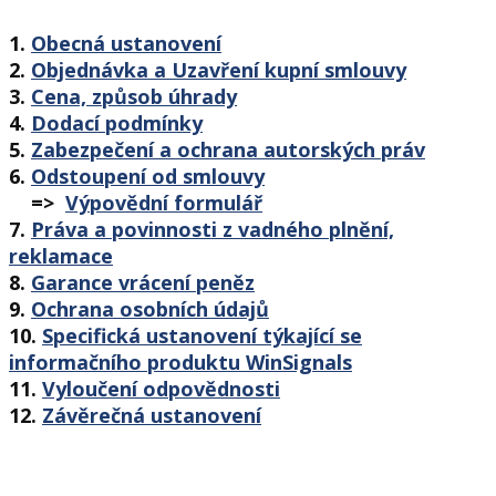
1.
Obecná ustanovení
2.
Objednávka a Uzavření kupní smlouvy
3.
Cena, způsob úhrady
4.
Dodací podmínky
5.
Zabezpečení a ochrana autorských práv
6.
Odstoupení od smlouvy
=>
Výpovědní formulář
7.
Práva a povinnosti z vadného plnění,
reklamace
8.
Garance vrácení peněz
9.
Ochrana osobních údajů
10.
Specifická ustanovení týkající se
informačního produktu WinSignals
11.
Vyloučení odpovědnosti
12.
Závěrečná ustanovení