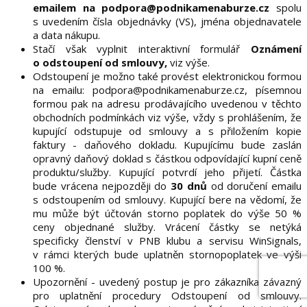
emailem na podpora@podnikamenaburze.cz
spolu
s uvedením čísla objednávky (VS), jména objednavatele
a data nákupu.
Stačí však vyplnit interaktivní formulář
Oznámení
o odstoupení od smlouvy,
viz výše.
Odstoupení je možno také provést elektronickou formou
na emailu: podpora@podnikamenaburze.cz, písemnou
formou pak na adresu prodávajícího uvedenou v těchto
obchodních podmínkách viz výše, vždy s prohlášením, že
kupující odstupuje od smlouvy a s přiložením kopie
faktury - daňového dokladu. Kupujícímu bude zaslán
opravný daňový doklad s částkou odpovídající kupní ceně
produktu/služby. Kupující potvrdí jeho přijetí. Částka
bude vrácena nejpozději do
30 dnů
od doručení emailu
s odstoupením od smlouvy. Kupující bere na vědomí, že
mu může být účtován storno poplatek do výše 50 %
ceny objednané služby. Vrácení částky se netýká
specificky členství v PNB klubu a servisu WinSignals,
v rámci kterých bude uplatněn stornopoplatek ve výši
100 %.
Upozornění - uvedený postup je pro zákazníka závazný
pro uplatnění procedury Odstoupení od smlouvy.