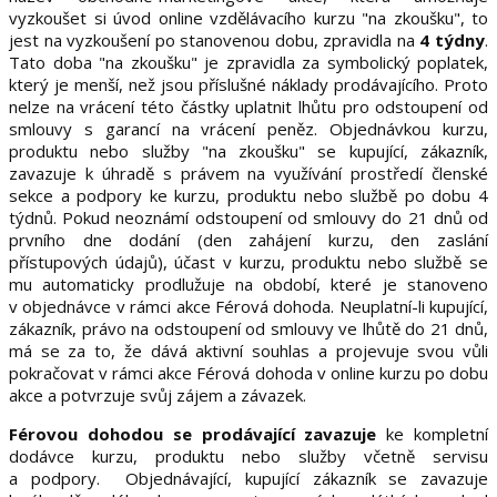
vyzkoušet si úvod online vzdělávacího kurzu "na zkoušku", to
jest na vyzkoušení po stanovenou dobu, zpravidla na
4 týdny
.
Tato doba "na zkoušku" je zpravidla za symbolický poplatek,
který je menší, než jsou příslušné náklady prodávajícího. Proto
nelze na vrácení této částky uplatnit lhůtu pro odstoupení od
smlouvy s garancí na vrácení peněz. Objednávkou kurzu,
produktu nebo služby "na zkoušku" se kupující, zákazník,
zavazuje k úhradě s právem na využívání prostředí členské
sekce a podpory ke kurzu, produktu nebo službě po dobu 4
týdnů. Pokud neoznámí odstoupení od smlouvy do 21 dnů od
prvního dne dodání (den zahájení kurzu, den zaslání
přístupových údajů), účast v kurzu, produktu nebo službě se
mu automaticky prodlužuje na období, které je stanoveno
v objednávce v rámci akce Férová dohoda. Neuplatní-li kupující,
zákazník, právo na odstoupení od smlouvy ve lhůtě do 21 dnů,
má se za to, že dává aktivní souhlas a projevuje svou vůli
pokračovat v rámci akce Férová dohoda v online kurzu po dobu
akce a potvrzuje svůj zájem a závazek.
Férovou dohodou se prodávající zavazuje
ke kompletní
dodávce kurzu, produktu nebo služby včetně servisu
a podpory. Objednávající, kupující zákazník se zavazuje