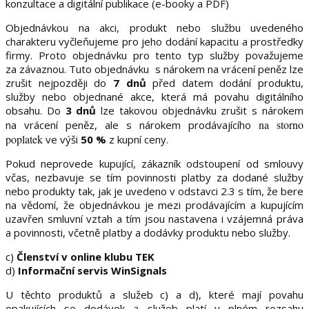
konzultace a digitální publikace (e-booky a PDF)
Objednávkou na akci, produkt nebo službu uvedeného
charakteru vyčleňujeme pro jeho dodání kapacitu a prostředky
firmy. Proto objednávku pro tento typ služby považujeme
za závaznou. Tuto objednávku
s nárokem na vrácení peněz lze
zrušit nejpozději do
7 dnů
před datem dodání produktu,
služby nebo objednané akce, která má povahu digitálního
obsahu. Do
3 dnů
lze takovou objednávku zrušit s nárokem
na storno
na vrácení peněz, ale s nárokem prodávajícího
poplatek
ve výši
50 %
z kupní ceny.
Pokud neprovede kupující, zákazník odstoupení od smlouvy
včas, nezbavuje se tím povinnosti platby za dodané služby
nebo produkty tak, jak je uvedeno v odstavci 2.3 s tím, že bere
na vědomí, že objednávkou je mezi prodávajícím a kupujícím
uzavřen smluvní vztah a tím jsou nastavena i vzájemná práva
a povinnosti, včetně platby a dodávky produktu nebo služby.
c)
Členství v online klubu TEK
d)
Informační servis WinSignals
U těchto produktů a služeb c) a d), které mají povahu
opakujících se dodávek a služeb platí v plném rozsahu