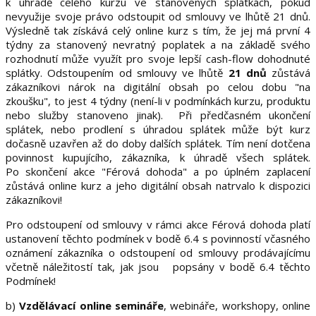
k úhradě celého kurzu ve stanovených splátkách, pokud
nevyužije svoje právo odstoupit od smlouvy ve lhůtě 21 dnů.
Výsledně tak získává celý online kurz s tím, že jej má první 4
týdny za stanovený nevratný poplatek a na základě svého
rozhodnutí může využít pro svoje lepší cash-flow dohodnuté
splátky. Odstoupením od smlouvy ve lhůtě
21 dnů
zůstává
zákazníkovi nárok na digitální obsah po celou dobu "na
zkoušku", to jest 4 týdny (není-li v podmínkách kurzu, produktu
nebo služby stanoveno jinak). Při předčasném ukončení
splátek, nebo prodlení s úhradou splátek může být kurz
dočasně uzavřen až do doby dalších splátek. Tím není dotčena
povinnost kupujícího, zákazníka, k úhradě všech splátek.
Po skončení akce "Férová dohoda" a po úplném zaplacení
zůstává online kurz a jeho digitální obsah natrvalo k dispozici
zákazníkovi!
Pro odstoupení od smlouvy v rámci akce Férová dohoda platí
ustanovení těchto podmínek v bodě 6.4 s povinností včasného
oznámení zákazníka o odstoupení od smlouvy prodávajícímu
včetně náležitostí tak, jak jsou popsány v bodě 6.4 těchto
Podmínek!
b)
Vzdělávací online semináře
, webináře, workshopy, online