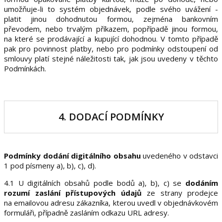
umožňuje-li to systém objednávek, podle svého uvážení -
platit jinou dohodnutou formou, zejména bankovním
převodem, nebo trvalým příkazem, popřípadě jinou formou,
na které se prodávající a kupující dohodnou. V tomto případě
pak pro povinnost platby, nebo pro podmínky odstoupení od
smlouvy platí stejné náležitosti tak, jak jsou uvedeny v těchto
Podmínkách.
4. DODACÍ PODMÍNKY
Podmínky dodání digitálního obsahu
uvedeného v odstavci
1 pod písmeny a), b), c), d).
4.1 U digitálních obsahů podle bodů a), b), c) se
dodáním
rozumí zaslání přístupových údajů
ze strany prodejce
na emailovou adresu zákazníka, kterou uvedl v objednávkovém
formuláři, případně zasláním odkazu URL adresy.