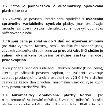
3.5 Platba je
jednorázová
, či
automaticky opakovaná
platba kartou
.
3.6 Zákazník je povinen uhradit cenu společně s
uvedením
správného variabilního symbolu
platby, jinak prodávající
nebude schopen platbu identifikovat a poskytnout včas
požadované plnění.
3.7
Kupní cena je splatná do 7 dnů od uzavření smlouvy
(od data vystavení faktury), není-li na faktuře uvedeno jinak,
závazek zákazníka uhradit cenu
za produkt/zboží či službu je
splněn okamžikem připsání příslušné částky na účet
prodávajícího.
3.8 V případě prodlení s úhradou jakékoliv částky (kupní ceny),
kterou je zákazník povinen zaplatit, se zákazník zavazuje
zaplatit prodávajícímu úrok z prodlení ve výši 0,1 % z dlužné
částky za každý den prodlení, maximálně však do výše kupní
ceny produktu/zboží/služby.
3.9
Automaticky opakované platby kartou.
Jde
o automatické stahování měsíční, čtvrtletní, půlroční, či roční
platby za produkt/službu dle volby kupujícího. Platba je fixní