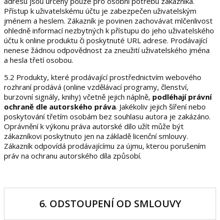
adresu jsou určeny pouze pro osobní potřebu zákazníka.
Přístup k uživatelskému účtu je zabezpečen uživatelským
jménem a heslem. Zákazník je povinen zachovávat mlčenlivost
ohledně informací nezbytných k přístupu do jeho uživatelského
účtu k online produktu či poskytnuté URL adrese. Prodávající
nenese žádnou odpovědnost za zneužití uživatelského jména
a hesla třetí osobou.
5.2 Produkty, které prodávající prostřednictvím webového
rozhraní prodává (online vzdělávací programy, členství,
burzovní signály, knihy) včetně jejich náplně,
podléhají právní
ochraně dle autorského práva
. Jakékoliv jejich šíření nebo
poskytování třetím osobám bez souhlasu autora je zakázáno.
Oprávnění k výkonu práva autorské dílo užít může být
zákazníkovi poskytnuto jen na základě licenční smlouvy.
Zákazník odpovídá prodávajícímu za újmu, kterou porušením
práv na ochranu autorského díla způsobí.
6. ODSTOUPENÍ OD SMLOUVY