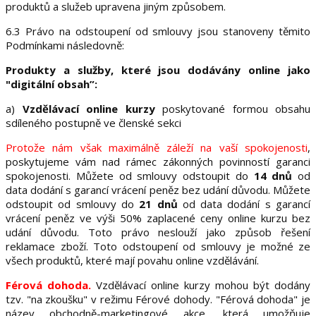
produktů a služeb upravena jiným způsobem.
6.3 Právo na odstoupení od smlouvy jsou stanoveny těmito
Podmínkami následovně:
Produkty a služby, které jsou dodávány online jako
"digitální obsah”:
a)
Vzdělávací online kurzy
poskytované formou obsahu
sdíleného postupně ve členské sekci
Protože nám však maximálně záleží na vaší spokojenosti
,
poskytujeme vám nad rámec zákonných povinností garanci
spokojenosti. Můžete od smlouvy odstoupit do
14 dnů
od
data dodání s garancí vrácení peněz bez udání důvodu. Můžete
odstoupit od smlouvy do
21 dnů
od data dodání s garancí
vrácení peněz ve výši 50% zaplacené ceny online kurzu bez
udání důvodu. Toto právo neslouží jako způsob řešení
reklamace zboží. Toto odstoupení od smlouvy je možné ze
všech produktů, které mají povahu online vzdělávání.
Férová dohoda.
Vzdělávací online kurzy mohou být dodány
tzv. "na zkoušku" v režimu Férové dohody. "Férová dohoda" je
název obchodně-marketingové akce, která umožňuje