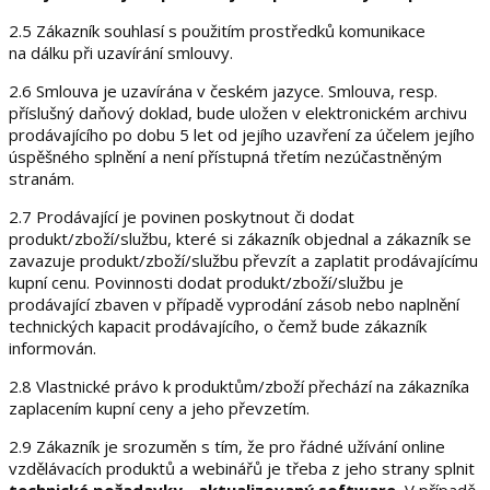
2.5 Zákazník souhlasí s použitím prostředků komunikace
na dálku při uzavírání smlouvy.
2.6 Smlouva je uzavírána v českém jazyce. Smlouva, resp.
příslušný daňový doklad, bude uložen v elektronickém archivu
prodávajícího po dobu 5 let od jejího uzavření za účelem jejího
úspěšného splnění a není přístupná třetím nezúčastněným
stranám.
2.7 Prodávající je povinen poskytnout či dodat
produkt/zboží/službu, které si zákazník objednal a zákazník se
zavazuje produkt/zboží/službu převzít a zaplatit prodávajícímu
kupní cenu. Povinnosti dodat produkt/zboží/službu je
prodávající zbaven v případě vyprodání zásob
nebo naplnění
technických kapacit prodávajícího
, o čemž bude zákazník
informován.
2.8 Vlastnické právo k produktům/zboží přechází na zákazníka
zaplacením kupní ceny a jeho převzetím.
2.9 Zákazník je srozuměn s tím, že pro řádné užívání online
vzdělávacích produktů a webinářů je třeba z jeho strany splnit