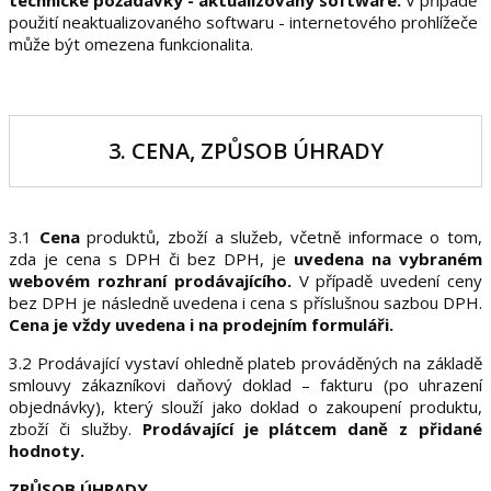
technické požadavky - aktualizovaný software.
V případě
použití neaktualizovaného softwaru - internetového prohlížeče
může být omezena funkcionalita.
3. CENA, ZPŮSOB ÚHRADY
3.1
Cena
produktů, zboží a služeb, včetně informace o tom,
zda je cena s DPH či bez DPH, je
uvedena na vybraném
webovém rozhraní prodávajícího.
V případě uvedení ceny
bez DPH je následně uvedena i cena s příslušnou sazbou DPH.
Cena je vždy uvedena i na prodejním formuláři.
3.2 Prodávající vystaví ohledně plateb prováděných na základě
smlouvy zákazníkovi daňový doklad – fakturu (po uhrazení
objednávky), který slouží jako doklad o zakoupení produktu,
zboží či služby.
Prodávající je plátcem daně z přidané
hodnoty.
ZPŮSOB ÚHRADY