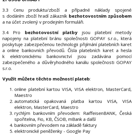
3.3 Cenu produktu/zboží a případné náklady spojené
s dodáním zboží hradí zákazník
bezhotovostním způsobem
a na účet zvolený v prodejním formuláři.
3.4 Pro
bezhotovostní platby
jsou platební metody
napojeny na platební bránu společnosti GOPAY s.r.o., která
poskytuje zabezpečenou technologii přijímání platebních karet
a online bankovních převodů. Čísla platebních karet a hesla
k elektronickému bankovnictví jsou zadávána pomocí
zabezpečeného a důvěryhodného kanálu společnosti GOPAY
s.r.o.
Využít můžete těchto možností plateb
:
online platební kartou VISA, VISA elektron, MasterCard,
Maestro
automatická opakovaná platba kartou VISA, VISA
elektron, MasterCard, Maestro
rychlým bankovním převodem: RaiffeisenBANK, Česká
spořitelna, Fio, KB, ČSOB, mBank a další
bankovním převodem na základě faktury
elektronické peněženky - Google Pay