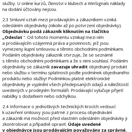
služby. U online kurzů, členství v klubech a WinSignals náklady
na dodání účtovány nejsou.
2.3
Smluvní vztah mezi prodávajícím a zákazníkem vzniká
odesláním objednávky
(nikoliv až po potvrzení objednávky).
Objednávku podá zákazník kliknutím na tlačítko
„Odeslat
“. Od tohoto momentu vznikají mezi ním
a prodávajícím vzájemná práva a povinnosti, jež jsou
vymezeny kupní smlouvou a těmito obchodními podmínkami.
Podáním objednávky zákazník stvrzuje, že se seznámil
s těmito obchodními podmínkami a že s nimi souhlasí. Podáním
objednávky se zákazník
zavazuje uhradit
objednaný produkt
nebo službu v termínu splatnosti podle podmínek objednaného
produktu nebo služby! Podmínkou platné elektronické
objednávky je vyplnění všech předepsaných údajů a náležitostí
uvedených v prodejním formuláři. Prodávající vylučuje přijetí
nabídky s dodatkem nebo odchylkou.
2.4 Informace o jednotlivých technických krocích vedoucí
k uzavření smlouvy jsou patrné z procesu objednávání
a zákazník má možnost před vlastním odesláním objednávky ji
zkontrolovat a případně opravit.
Údaje uvedené
v objednávce jsou prodávajícím považovány za správné.