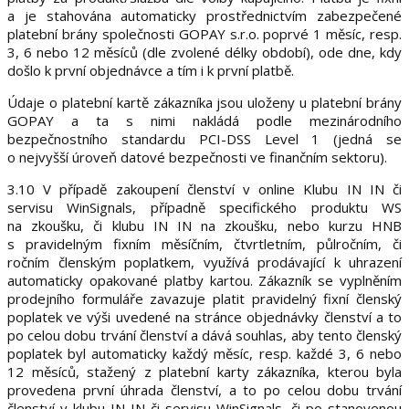
a je stahována automaticky prostřednictvím zabezpečené
platební brány společnosti GOPAY s.r.o. poprvé 1 měsíc, resp.
3, 6 nebo 12 měsíců (dle zvolené délky období), ode dne, kdy
došlo k první objednávce a tím i k první platbě.
Údaje o platební kartě zákazníka jsou uloženy u platební brány
GOPAY a ta s nimi nakládá podle mezinárodního
bezpečnostního standardu PCI-DSS Level 1 (jedná se
o nejvyšší úroveň datové bezpečnosti ve finančním sektoru).
3.10 V případě zakoupení členství v online Klubu IN IN či
servisu WinSignals, případně specifického produktu WS
na zkoušku, či klubu IN IN na zkoušku, nebo kurzu HNB
s pravidelným fixním měsíčním, čtvrtletním, půlročním, či
ročním členským poplatkem, využívá prodávající k uhrazení
automaticky opakované platby kartou. Zákazník se vyplněním
prodejního formuláře zavazuje platit pravidelný fixní členský
poplatek ve výši uvedené na stránce objednávky členství a to
po celou dobu trvání členství a dává souhlas, aby tento členský
poplatek byl automaticky každý měsíc, resp. každé 3, 6 nebo
12 měsíců, stažený z platební karty zákazníka, kterou byla
provedena první úhrada členství, a to po celou dobu trvání
členství v klubu IN IN či servisu WinSignals, či po stanovenou