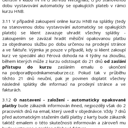
dobu vystavování automaticky se opakujících plateb v rámci
kurzu HNB.
3.11 V případně zakoupení online kurzu HNB na splátky (tedy
na stanovenou dobu vystavování automaticky se opakujících
plateb) se klient zavazuje uhradit všechny splátky -
zakoupením se zavázal hradit měsíční opakovanou platbu
za objednanou službu po dobu určenou na prodejní stránce
a ve faktuře. Výjimka je pouze v případě, kdy si klient zakoupí
kurz ve speciální akci Férová dohoda na 4 týdny na zkoušku,
během kterých může z kurzu odstoupit do 21 dnů
od zaslání
přístupu do kurzu
zasláním emailu o ukončení
na podpora@podnikamenaburze.cz. Pokud tak v průběhu
těchto 21 dnů neučiní, pak je povinen doplatit všechny
následné splátky dle informací na prodejní stránce a ve
fakturách.
3.12
O nastavení - založení - automaticky opakované
platby
bude zákazník informován ihned, nejpozději však do 2
pracovních dnů na email, který uvedl v objednávce. Vždy 7 dnů
před automatickým stažením další platby z karty bude zákazník
taktéž emailem o této skutečnosti informován a zároveň mu