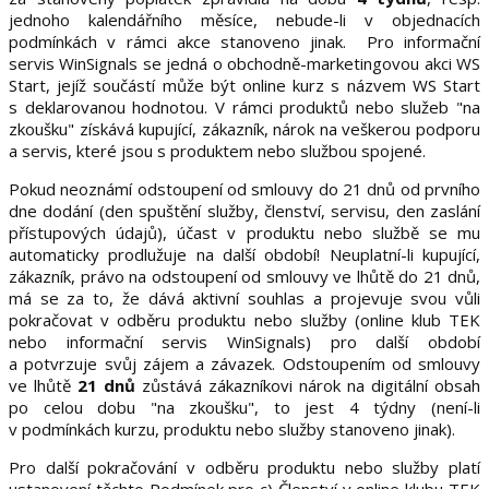
jednoho kalendářního měsíce, nebude-li v objednacích
podmínkách v rámci akce stanoveno jinak. Pro informační
servis WinSignals se jedná o obchodně-marketingovou akci WS
Start, jejíž součástí může být online kurz s názvem WS Start
s deklarovanou hodnotou. V rámci produktů nebo služeb "na
zkoušku" získává kupující, zákazník, nárok na veškerou podporu
a servis, které jsou s produktem nebo službou spojené.
Pokud neoznámí odstoupení od smlouvy do 21 dnů od prvního
dne dodání (den spuštění služby, členství, servisu, den zaslání
přístupových údajů), účast v produktu nebo službě se mu
automaticky prodlužuje na další období! Neuplatní-li kupující,
zákazník, právo na odstoupení od smlouvy ve lhůtě do 21 dnů,
má se za to, že dává aktivní souhlas a projevuje svou vůli
pokračovat v odběru produktu nebo služby (online klub TEK
nebo informační servis WinSignals) pro další období
a potvrzuje svůj zájem a závazek. Odstoupením od smlouvy
ve lhůtě
21 dnů
zůstává zákazníkovi nárok na digitální obsah
po celou dobu "na zkoušku", to jest 4 týdny (není-li
v podmínkách kurzu, produktu nebo služby stanoveno jinak).
Pro další pokračování v odběru produktu nebo služby platí