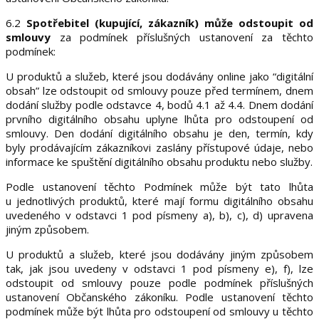
6.2
Spotřebitel (kupující, zákazník) může odstoupit od
smlouvy
za podmínek příslušných ustanovení za těchto
podmínek:
U produktů a služeb, které jsou dodávány online jako “digitální
obsah” lze odstoupit od smlouvy pouze před termínem, dnem
dodání služby podle odstavce 4, bodů 4.1 až 4.4. Dnem dodání
prvního digitálního obsahu uplyne lhůta pro odstoupení od
smlouvy.
Den dodání digitálního obsahu je den, termín, kdy
byly prodávajícím zákazníkovi zaslány přístupové údaje, nebo
informace ke spuštění digitálního obsahu produktu nebo služby.
Podle ustanovení těchto Podmínek může být tato lhůta
u jednotlivých produktů, které mají formu digitálního obsahu
uvedeného v odstavci 1 pod písmeny a), b), c), d) upravena
jiným způsobem.
U produktů a služeb, které jsou dodávány jiným způsobem
tak, jak jsou uvedeny v odstavci 1 pod písmeny e), f), lze
odstoupit od smlouvy pouze podle podmínek příslušných
ustanovení Občanského zákoníku. Podle ustanovení těchto
podmínek může být lhůta pro odstoupení od smlouvy u těchto