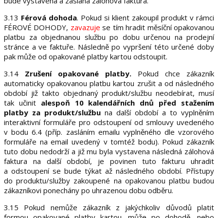
bude vystavena a zaslána zálohová faktura.
3.13
Férová dohoda
. Pokud si klient zakoupil produkt v rámci
FÉROVÉ DOHODY,
zavazuje
se tím hradit měsíční opakovanou
platbu za objednanou službu po dobu určenou na prodejní
stránce a ve faktuře. Následně po vypršení této určené doby
pak může od opakované platby kartou odstoupit.
3.14
Zrušení opakované platby.
Pokud chce zákazník
automaticky opakovanou platbu kartou zrušit a od následného
období již takto objednaný produkt/službu neodebírat, musí
tak učinit
alespoň 10 kalendářních dnů před stažením
platby za produkt/službu
na další období a to vyplněním
interaktivní formuláře pro odstoupení od smlouvy uvedeného
v bodu 6.4 (příp. zasláním emailu vyplněného dle vzorového
formuláře na email uvedený v tomtéž bodu). Pokud zákazník
tuto dobu nedodrží a již mu byla vystavena následná zálohová
faktura na další období, je povinen tuto fakturu uhradit
a odstoupení se bude týkat až následného období. Přístupy
do produktu/služby zakoupené na opakovanou platbu budou
zákazníkovi ponechány po uhrazenou dobu odběru.
3.15 Pokud nemůže zákazník z jakýchkoliv důvodů platit
formou opakované platby kartou, může po dohodě, nebo