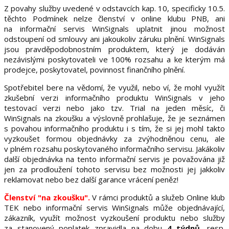
Z povahy služby uvedené v odstavcích kap. 10, specificky 10.5.
těchto Podmínek nelze členství v online klubu PNB, ani
na informační servis WinSignals uplatnit jinou možnost
odstoupení od smlouvy ani jakoukoliv záruku plnění. WinSignals
jsou pravděpodobnostním produktem, který je dodáván
nezávislými poskytovateli ve 100% rozsahu a ke kterým má
prodejce, poskytovatel, povinnost finančního plnění.
Spotřebitel bere na vědomí, že využil, nebo ví, že mohl využít
zkušební verzi informačního produktu WinSignals v jeho
testovací verzi nebo jako tzv. Trial na jeden měsíc, či
WinSignals na zkoušku a výslovně prohlašuje, že je seznámen
s povahou informačního produktu i s tím, že si jej mohl takto
vyzkoušet formou objednávky za zvýhodněnou cenu, ale
v plném rozsahu poskytovaného informačního servisu. Jakákoliv
další objednávka na tento informační servis je považována již
jen za prodloužení tohoto servisu bez možnosti jej jakkoliv
reklamovat nebo bez další garance vrácení peněz!
Členství "na zkoušku".
V rámci produktů a služeb Online klub
TEK nebo informační servis WinSignals může objednávající,
zákazník, využít možnost vyzkoušení produktu nebo služby
za stanovený poplatek zpravidla na dobu
4 týdnů
, resp.