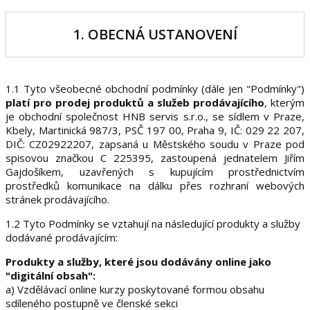
1. OBECNÁ USTANOVENÍ
1.1 Tyto všeobecné obchodní podmínky (dále jen "Podmínky")
platí pro prodej produktů a služeb prodávajícího
, kterým
je obchodní společnost HNB servis s.r.o., se sídlem v Praze,
Kbely, Martinická 987/3, PSČ 197 00, Praha 9, IČ:
029 22 207
,
DIČ: CZ
02922207
, zapsaná u Městského soudu v Praze pod
spisovou značkou C 225395, zastoupená jednatelem Jiřím
Gajdošíkem, uzavřených s kupujícím prostřednictvím
prostředků komunikace na dálku přes rozhraní webových
stránek prodávajícího.
1.2 Tyto Podmínky se vztahují na následující produkty a služby
dodávané prodávajícím:
Produkty a služby, které jsou dodávány online jako
"digitální obsah":
a) Vzdělávací online kurzy poskytované formou obsahu
sdíleného postupně ve členské sekci