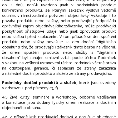
do 3 dnů, není-li uvedeno jinak v podmínkách prodeje
konkrétního produktu, se kterými zákazník vyslovil vědomě
souhlas v rámci zadání a potvrzení objednávky! Vyžaduje-li to
povaha produktu nebo služby, nebo prodávající předpokládá
oprávněný zájem objednávajícího/zákazníka, může prodávající
poskytnout přístupové údaje nebo jinak zprovoznit produkt
nebo službu i před zaplacením. V tom případě se den spuštění
produktu nebo služby považuje za den dodání "digitálního
obsahu" s tím, že prodávající i zákazník tímto berou na vědomí,
že dnem spuštění produktu nebo služby s "digitálním
obsahem" byl zahájen smluvní vztah podle těchto Podmínek
s vazbou na veškerá ustanovení těchto Podmínek včetně práva
na odstoupení, garance, či zaplacení ze strany zákazníka
a následně dodání produktů a služeb ze strany prodávajícího.
Podmínky dodání produktů a služeb
, které jsou uvedeny
v odstavci 1 pod písmeny e), f).
4.5 Živé kurzy, semináře a workshopy, odborné vzdělávání
a konzultace jsou dodány fyzicky dnem realizace a dodáním
objednaného obsahu.
4.6 V případě knih prodávající dodává a doručuje objednané