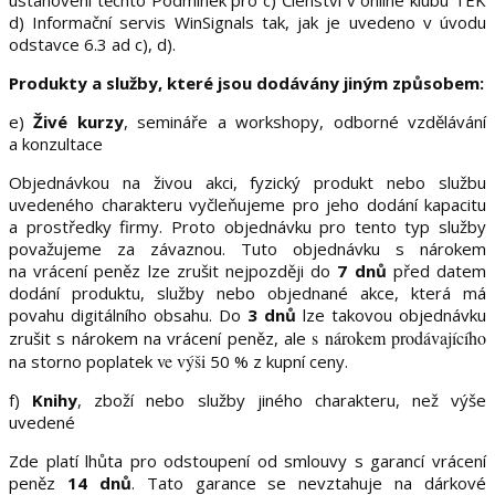
ustanovení těchto Podmínek pro c) Členství v online klubu TEK
d) Informační servis WinSignals tak, jak je uvedeno v úvodu
odstavce 6.3 ad c), d).
Produkty a služby, které jsou dodávány jiným způsobem:
e)
Živé kurzy
, semináře a workshopy, odborné vzdělávání
a konzultace
Objednávkou na živou akci, fyzický produkt nebo službu
uvedeného charakteru vyčleňujeme pro jeho dodání kapacitu
a prostředky firmy. Proto objednávku pro tento typ služby
považujeme za závaznou. Tuto objednávku s nárokem
na vrácení peněz lze zrušit nejpozději do
7 dnů
před datem
dodání produktu, služby nebo objednané akce, která má
povahu digitálního obsahu. Do
3 dnů
lze takovou objednávku
s nárokem prodávajícího
zrušit s nárokem na vrácení peněz, ale
ve výši
na storno poplatek
50 % z kupní ceny.
f)
Knihy
, zboží nebo služby jiného charakteru, než výše
uvedené
Zde platí lhůta pro odstoupení od smlouvy s garancí vrácení
peněz
14 dnů
. Tato garance se nevztahuje na dárkové