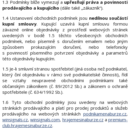
1.3 Podmínky blíže vymezují a
upřesňují práva a povinnosti
prodávajícího a kupujícího
(dále také „zákazník“).
1.4 Ustanovení obchodních podmínek jsou
nedílnou součástí
kupní smlouvy
. Kupující uzavírá kupní smlouvu formou
závazné online objednávky z prostředí webových stránek
uvedených v bodě 1.5 těchto všeobecných obchodních
podmínek, nebo písemně s doručením emailem nebo jiným
způsobem prokazujícím doručení, nebo telefonicky
s povinností písemného potvrzení objednávky a parametrů
této objednávky kupujícím.
1.5 Je-li smluvní stranou spotřebitel (jiná osoba než podnikatel,
který činí objednávku v rámci své podnikatelské činnosti), řídí
se vztahy neupravené obchodními podmínkami také
občanským zákoníkem (č. 89/2012 Sb.) a zákonem o ochraně
spotřebitele (č. 634/1992 Sb.).
1.6 Tyto obchodní podmínky jsou uvedeny na webových
stránkách prodávajícího a platí pro prodej produktů a služeb
prodávajícího na webových stránkách
podnikamenaburze.cz
,
winsignals.cz
,
winsignals.com
,
hrajemesinaburze.cz
a
premium-
club.hrajemesinaburze.cz
.