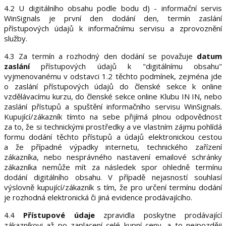
4.2 U digitálního obsahu podle bodu d) - informační servis
WinSignals je první den dodání den, termín zaslání
přístupových údajů k informačnímu servisu a zprovoznění
služby.
4.3 Za termín a rozhodný den dodání se považuje
datum
zaslání
přístupových údajů k "digitálnímu obsahu"
vyjmenovanému v odstavci 1.2 těchto podmínek, zejména jde
o zaslání přístupových údajů do členské sekce k online
vzdělávacímu kurzu, do členské sekce online Klubu IN IN, nebo
zaslání přístupů a spuštění informačního servisu WinSignals.
Kupující/zákazník tímto na sebe přijímá plnou odpovědnost
za to, že si technickými prostředky a ve vlastním zájmu pohlídá
formu dodání těchto přístupů a údajů elektronickou cestou
a že případné výpadky internetu, technického zařízení
zákazníka, nebo nesprávného nastavení emailové schránky
zákazníka nemůže mít za následek spor ohledně termínu
dodání digitálního obsahu. V případě nejasností souhlasí
výslovně kupující/zákazník s tím, že pro určení termínu dodání
je rozhodná elektronická či jiná evidence prodávajícího.
4.4
Přístupové údaje
zpravidla poskytne prodávající
zákazníkovi až po zaplacení celé kupní ceny, a to nejpozději