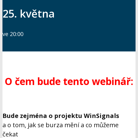
25. května
ve 20:00
O čem bude tento webinář:
Bude zejména o projektu WinSignals
a o tom, jak se burza mění a co můžeme
čekat