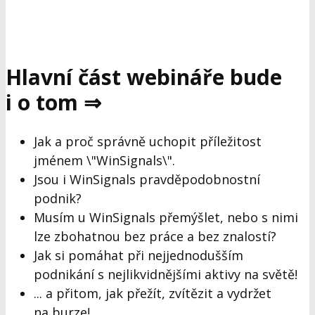
Hlavní část webináře bude
i o tom ⇒
Jak a proč správně uchopit příležitost
jménem \"WinSignals\".
Jsou i WinSignals pravděpodobnostní
podnik?
Musím u WinSignals přemýšlet, nebo s nimi
lze zbohatnou bez práce a bez znalostí?
Jak si pomáhat při nejjednodušším
podnikání s nejlikvidnějšími aktivy na světě!
... a přitom, jak přežít, zvítězit a vydržet
na burze!