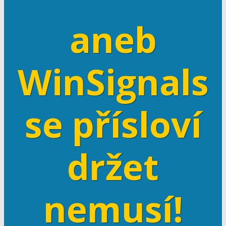
aneb
WinSignals
se přísloví
držet
nemusí!