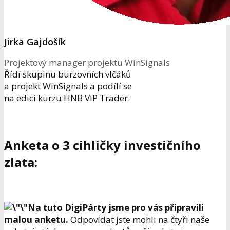
Jirka Gajdošík
Projektový manager projektu WinSignals
Řídí skupinu burzovních vlčáků
a projekt WinSignals a podílí se
na edici kurzu HNB VIP Trader.
Anketa o 3 cihličky investičního
zlata:
Na tuto DigiPárty jsme pro vás připravili
malou anketu.
Odpovídat jste mohli na čtyři naše