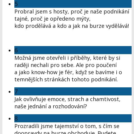
5
Probral jsem s hosty, proč je naše podnikání
tajné, proč je opředeno mýty,
kdo prodělává a kdo a jak na burze vydělává!
6
Možná jsme otevřeli i příběhy, které by si
raději nechali pro sebe. Ale pro poučení
a jako know-how je fér, když se bavíme i o
temnějších stránkách tohoto podnikání.
7
Jak ovlivňuje emoce, strach a chamtivost,
naše jednání a rozhodování?
8
Prozradili jsme tajemství o tom, s čím se
doopravdy na burze obchoduje. Budete