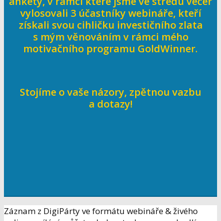
ankety, v rámci které jsme ve středu večer
vylosovali 3 účastníky webináře, kteří
získali svou cihličku investičního zlata
s mým věnováním v rámci mého
motivačního programu GoldWinner.
Stojíme o vaše názory, zpětnou vazbu
a dotazy!
Záznam z DigiPárty ve formátu webináře & živého