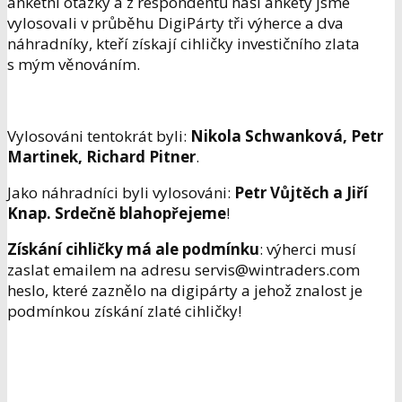
anketní otázky a z respondentů naší ankety jsme
vylosovali v průběhu DigiPárty tři výherce a dva
náhradníky, kteří získají
cihličky investičního zlata
s mým věnováním.
Vylosováni tentokrát byli:
Nikola Schwanková, Petr
Martinek, Richard
Pitner
.
Jako náhradníci byli vylosováni:
Petr Vůjtěch a Jiří
Knap. Srdečně blahopřejeme
!
Získání cihličky má ale podmínku
: výherci musí
zaslat emailem na adresu servis@wintraders.com
heslo, které zaznělo na digipárty a jehož znalost je
podmínkou získání zlaté cihličky!