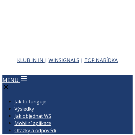
KLUB IN IN
|
WINSIGNALS
|
TOP NABÍDKA
MENU
Jak to funguje
Výsledky
Jak objednat WS
Mobilní aplikace
Otázky a odpovědi