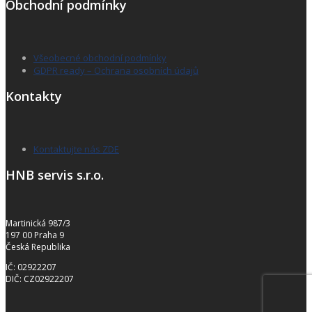
Obchodní podmínky
Všeobecné obchodní podmínky
GDPR ready – Ochrana osobních údajů
Kontakty
Kontaktujte nás ZDE
HNB servis s.r.o.
Martinická 987/3
197 00 Praha 9
Česká Republika
IČ: 02922207
DIČ: CZ02922207