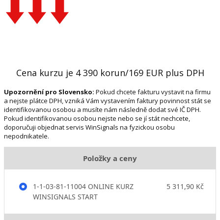
Cena kurzu je 4 390 korun/169 EUR plus DPH
Upozornění pro Slovensko:
Pokud chcete fakturu vystavit na firmu
a nejste plátce DPH, vzniká Vám vystavením faktury povinnost stát se
identifikovanou osobou a musíte nám následně dodat své IČ DPH.
Pokud identifikovanou osobou nejste nebo se jí stát nechcete,
doporučuji objednat servis WinSignals na fyzickou osobu
nepodnikatele.
Položky a ceny
1-1-03-81-11004 ONLINE KURZ
5 311,90 Kč
WINSIGNALS START