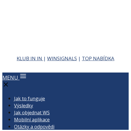
KLUB IN IN
|
WINSIGNALS
|
TOP NABÍDKA
MENU
Jak to funguje
Výsledky
Jak objednat WS
Mobilní aplikace
Otázky a odpovědi