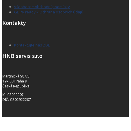
Všeobecné obchodní podmínky
GDPR ready – Ochrana osobních údajů
Kontakty
Kontaktujte nás ZDE
HNB servis s.r.o.
Martinická 987/3
197 00 Praha 9
Česká Republika
IČ: 02922207
DIČ: CZ02922207