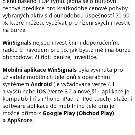
členů našeho TOP týmu. Jedná se o burzovní
cenové predikce pro krátkodobé cenové pohyby
vybraných aktiv s dlouhodobou úspěšností 70-90
%, které můžete využívat pro řízení svých investic
na burze.
WinSignals
nejsou investičním doporučením,
radou či návodem pro to, jak byste měli na burze
obchodovat či řídit peníze, investice.
Mobilní aplikace WinSignals
byla vyvinuta pro
uživatele mobilních telefonů s operačním
systémem
Android
(je vyžadována verze 4.1.
a vyšší) nebo
iOS
(verze 8.2 a novější – aplikace je
kompatibilní s iPhone, iPad, a iPod touch). Stažení
software aplikace do mobilního telefonu je
možné přímo z
Google Play (Obchod Play)
a AppStore.