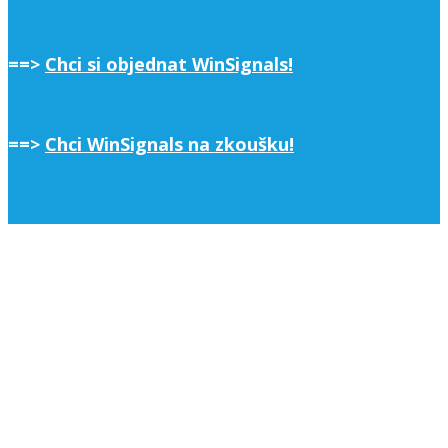
==>
Chci si objednat WinSignals!
==>
Chci WinSignals na zkoušku!