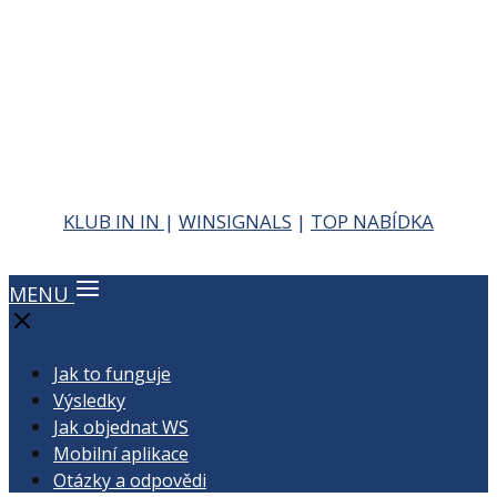
KLUB IN IN
|
WINSIGNALS
|
TOP NABÍDKA
MENU
Jak to funguje
Výsledky
Jak objednat WS
Mobilní aplikace
Otázky a odpovědi