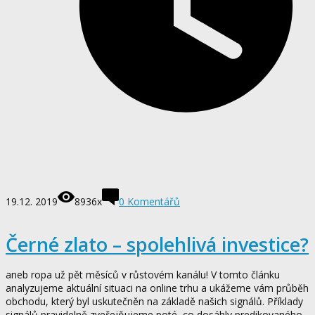
19.12. 2019
8936x
0
Komentářů
Černé zlato – spolehlivá investice?
aneb ropa už pět měsíců v růstovém kanálu! V tomto článku
analyzujeme aktuální situaci na online trhu a ukážeme vám průběh
obchodu, který byl uskutečněn na základě našich signálů. Příklady
signálů pravidelně zveřejňujeme poté, co dosáhly predikovaného