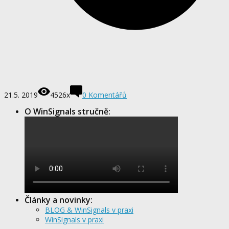
21.5. 2019
4526x
0
Komentářů
O WinSignals stručně:
Články a novinky:
BLOG & WinSignals v praxi
WinSignals v praxi