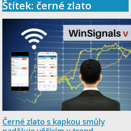
Štítek: černé zlato
Černé zlato s kapkou smůly
naděluje věřícím v trend