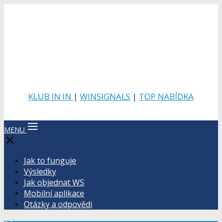
KLUB IN IN
|
WINSIGNALS
|
TOP NABÍDKA
MENU
Jak to funguje
Výsledky
Jak objednat WS
Mobilní aplikace
Otázky a odpovědi