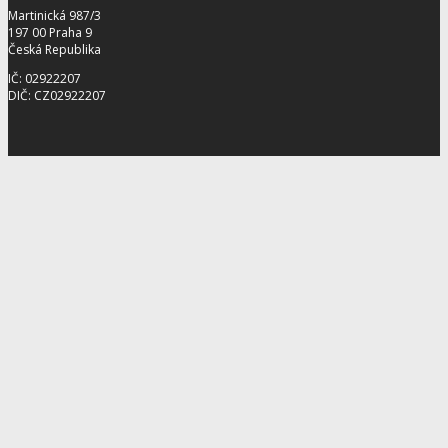
Martinická 987/3
197 00 Praha 9
Česká Republika
IČ: 02922207
DIČ: CZ02922207