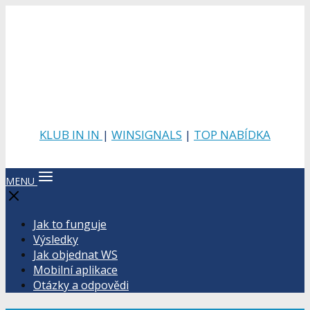
KLUB IN IN
|
WINSIGNALS
|
TOP NABÍDKA
MENU
Jak to funguje
Výsledky
Jak objednat WS
Mobilní aplikace
Otázky a odpovědi