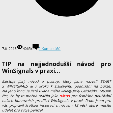
7.6. 2018
4065x
0 Komentářů
TIP na nejjednodušší návod pro
WinSignals v praxi…
Existuje jistý návod a postup, který jsme nazvali START
S WINSIGNALS & 7 kroků k ziskovému podnikání na burze.
Na jeho konci je jistá úvaha mého kolegy Jirky Gajdošíka. Musím
říct, že by to možná stačilo jako
návod
pro úspěšné používání
našich burzovních predikcí WinSignals v praxi. Proto jsem pro
vás připravil krátkou inspiraci s názvem 13 věcí, které musíte
udělat pro svoje peníze!