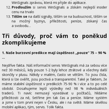
WinSignals zprávou, která mi přijde do aplikace.
Prodloužím
si servis WinSignals a získám nejlepší insider
cenu na trvalo
Těším se
na další signály, těším se na budoucnost, těším se
na možný byznys, příležitosti, peníze, získaný čas
a svobodu…
Tři důvody, proč vám to poněkud
zkomplikujeme
1. Naše burzovní predikce mají úspěšnost „pouze“ 75 – 90 %
…
Nejdříve fakta. Náš informační servis WinSignals má za sebou více
než 30 měsíců, kdy pouze 1-2 byly lehce ztrátové a všechny další
skončily v plusu. Někdy v malém, často ve větším. To jsou čísla,
která si lze ověřit, jsou poctivá a transparentní. Také je faktem, že
máme stabilní úspěšnost v predikcích 75-90 % i více a to po celé
období. Dosahujeme lepší výsledky než 98 % individuálních
traderů. Ti navíc nemusejí vysedávat u počítačů, hlídáme
příležitosti za ně, šetříme jim tak čas a peníze. Máme systém
a jsme v tom první nejen v Česku, ale i na světě. Máme skvělou
mobilní aplikaci, tým, servis. Tolik fakta.