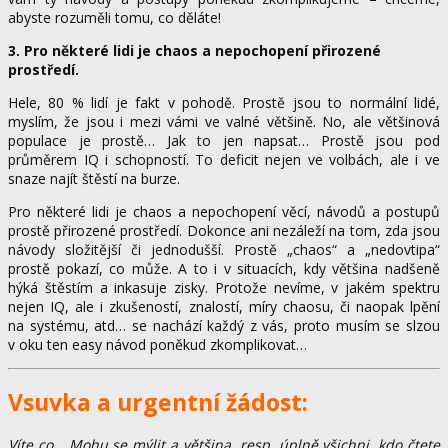
abyste rozuměli tomu, co děláte!
3. Pro některé lidi je chaos a nepochopení přirozené
prostředí.
Hele, 80 % lidí je fakt v pohodě. Prostě jsou to normální lidé,
myslím, že jsou i mezi vámi ve valné většině. No, ale většinová
populace je prostě… Jak to jen napsat… Prostě jsou pod
průměrem IQ i schopností. To deficit nejen ve volbách, ale i ve
snaze najít štěstí na burze.
Pro některé lidi je chaos a nepochopení věcí, návodů a postupů
prostě přirozené prostředí. Dokonce ani nezáleží na tom, zda jsou
návody složitější či jednodušší. Prostě „chaos“ a „nedovtipa“
prostě pokazí, co může. A to i v situacích, kdy většina nadšeně
hýká štěstím a inkasuje zisky. Protože nevíme, v jakém spektru
nejen IQ, ale i zkušeností, znalostí, míry chaosu, či naopak lpění
na systému, atd… se nachází každý z vás, proto musím se slzou
v oku ten easy návod poněkud zkomplikovat…
Vsuvka a urgentní žádost:
Víte co… Mohu se mýlit a většina, resp. úplně všichni, kdo čtete