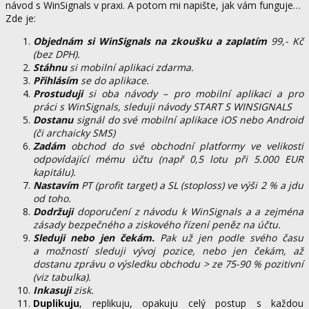
návod s WinSignals v praxi. A potom mi napište, jak vám funguje…
Zde je:
Objednám si WinSignals na zkoušku a zaplatím
99,- Kč
(bez DPH).
Stáhnu
si mobilní aplikaci zdarma.
Přihlásím
se do aplikace.
Prostuduji
si oba návody – pro mobilní aplikaci a pro
práci s WinSignals, sleduji návody START S WINSIGNALS
Dostanu
signál do své mobilní aplikace iOS nebo Android
(či archaicky SMS)
Zadám
obchod do své obchodní platformy ve velikosti
odpovídající mému účtu (např 0,5 lotu při 5.000 EUR
kapitálu).
Nastavím
PT (profit target) a SL (stoploss) ve výši 2 % a jdu
od toho.
Dodržuji
doporučení z návodu k WinSignals a a zejména
zásady bezpečného a ziskového řízení peněz na účtu.
Sleduji nebo jen čekám.
Pak už jen podle svého času
a možností sleduji vývoj pozice, nebo jen
čekám, až
dostanu zprávu o výsledku obchodu > ze 75-90 % pozitivní
(viz tabulka).
Inkasuji
zisk.
Duplikuju
, replikuju, opakuju celý postup s každou