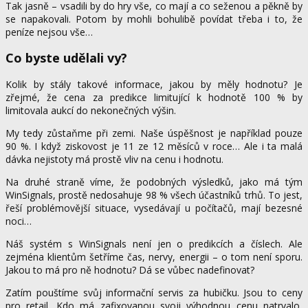
Tak jasně – vsadili by do hry vše, co mají a co seženou a pěkně by
se napakovali. Potom by mohli bohulibě povídat třeba i to, že
peníze nejsou vše…
Co byste udělali vy?
Kolik by stály takové informace, jakou by měly hodnotu? Je
zřejmé, že cena za predikce limitující k hodnotě 100 % by
limitovala aukcí do nekonečných výšin.
My tedy zůstaňme při zemi. Naše úspěšnost je například pouze
90 %. I když ziskovost je 11 ze 12 měsíců v roce… Ale i ta malá
dávka nejistoty má prostě vliv na cenu i hodnotu.
Na druhé straně víme, že podobných výsledků, jako má tým
WinSignals, prostě nedosahuje 98 % všech účastníků trhů. To jest,
řeší problémovější situace, vysedávají u počítačů, mají bezesné
noci…
Náš systém s WinSignals není jen o predikcích a číslech. Ale
zejména klientům šetříme čas, nervy, energii – o tom není sporu.
Jakou to má pro ně hodnotu? Dá se vůbec nadefinovat?
Zatím pouštíme svůj informační servis za hubičku. Jsou to ceny
pro retail. Kdo má zafixovanou svoji výhodnou cenu natrvalo,