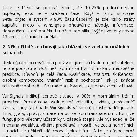
Také je třeba se poctivě zmínit, že 10-25% predikcí nejsou
úspěšné, resp. ne v krátkém čase. Když v rámci strategie
Set&Forget je systém v 90% času úspěšný, je zde riziko ztráty
kapitálu. Proto k WinSignals přidáváme návody, informace,
doporučení, které poněkud možná komplikují výše uvedený návod
13 věcí, které musíte udělat…
2. Někteří lidé se chovají jako blázni i ve zcela normálních
situacích.
Riziko špatného myšlení a používání predikcí traderem, uživatelem,
je ale podstatně větší než jsou rizika tržní či rizika z neúspěšné
predikce. Důvodů je celá řada. Kvalifikace, znalosti, zkušenosti,
osobní kompetence, vnímání rizik a pochopení, jak je zvládat
relativně v pohodě… Co trader a uživatel, to jiné nastavení v hlavě.
WinSignals indikují cenové situace v 98% v normálním tržním
prostředí. Prostě cena osciluje, má volatilitu, likviditu, „nečekané“
zvraty, jindy (v případě WinSignals většinou) prostě naděluje zisk.
Trhy, grafy, zprávy, situace na burze jsou transparentní v tom, že
fungují pro všechny účastníky v zásadě stejně. Ale výsledek je, že
menšina vydělává, většina prodělává. Prostě i ve zcela normálních
situacích se někteří lidé chovají jako blázni. A to je důvod, proč
vám ty návody a postupy poněkud zkomplikujeme – chceme,