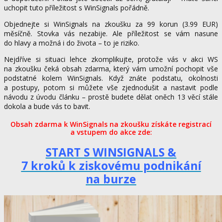
uchopit tuto příležitost s WinSignals pořádně.
Objednejte si WinSignals na zkoušku za 99 korun (3.99 EUR)
měsíčně. Stovka vás nezabije. Ale příležitost se vám nasune
do hlavy a možná i do života – to je riziko.
Nejdříve si situaci lehce zkomplikujte, protože vás v akci WS
na zkoušku čeká obsah zdarma, který vám umožní pochopit vše
podstatné kolem WinSignals. Když znáte podstatu, okolnosti
a postupy, potom si můžete vše zjednodušit a nastavit podle
návodu z úvodu článku – prostě budete dělat oněch 13 věcí stále
dokola a bude vás to bavit.
Obsah zdarma k WinSignals na zkoušku získáte registrací
a vstupem do akce zde:
START S WINSIGNALS &
7 kroků k ziskovému podnikání
na burze