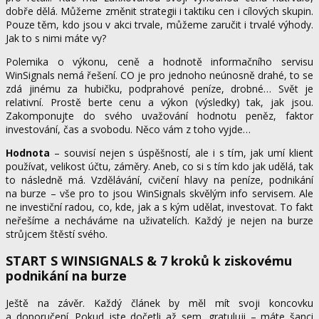
dobře dělá. Můžeme změnit strategii i taktiku cen i cílových skupin.
Pouze těm, kdo jsou v akci trvale, můžeme zaručit i trvalé výhody.
Jak to s nimi máte vy?
Polemika o výkonu, ceně a hodnotě informačního servisu
WinSignals nemá řešení. CO je pro jednoho neúnosně drahé, to se
zdá jinému za hubičku, podprahové peníze, drobné… Svět je
relativní. Prostě berte cenu a výkon (výsledky) tak, jak jsou.
Zakomponujte do svého uvažování hodnotu peněz, faktor
investování, čas a svobodu. Něco vám z toho vyjde…
Hodnota
– souvisí nejen s úspěšností, ale i s tím, jak umí klient
používat, velikost účtu, záměry. Aneb, co si s tím kdo jak udělá, tak
to následně má. Vzdělávání, cvičení hlavy na peníze, podnikání
na burze – vše pro to jsou WinSignals skvělým info servisem. Ale
ne investiční radou, co, kde, jak a s kým udělat, investovat. To fakt
neřešíme a necháváme na uživatelích. Každý je nejen na burze
strůjcem štěstí svého.
START S WINSIGNALS & 7 kroků k ziskovému
podnikání na burze
Ještě na závěr. Každý článek by měl mít svoji koncovku
a doporučení. Pokud jste dočetli až sem, gratuluji – máte šanci