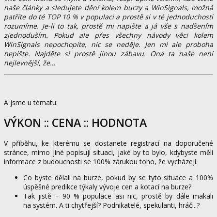
naše články a sledujete dění kolem burzy a WinSignals, možná
patříte do té TOP 10 % v populaci a prostě si v té jednoduchosti
rozumíme. Je-li to tak, prostě mi napište a já vše s nadšením
zjednoduším. Pokud ale přes všechny návody věci kolem
WinSignals nepochopíte, nic se neděje. Jen mi ale proboha
nepište. Najděte si prostě jinou zábavu. Ona ta naše není
nejlevnější, že…
A jsme u tématu:
VÝKON :: CENA :: HODNOTA
V příběhu, ke kterému se dostanete registrací na doporučené
stránce, mimo jiné popisuji situaci, jaké by to bylo, kdybyste měli
informace z budoucnosti se 100% zárukou toho, že vycházejí.
Co byste dělali na burze, pokud by se tyto situace a 100%
úspěšné predikce týkaly vývoje cen a kotací na burze?
Tak jistě – 90 % populace asi nic, prostě by dále makali
na systém. A ti chytřejší? Podnikatelé, spekulanti, hráči..?