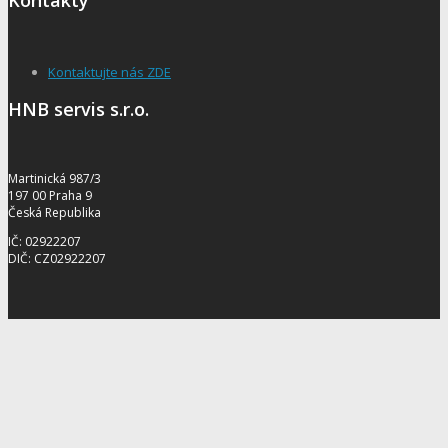
Kontaktujte nás ZDE
HNB servis s.r.o.
Martinická 987/3
197 00 Praha 9
Česká Republika
IČ: 02922207
DIČ: CZ02922207