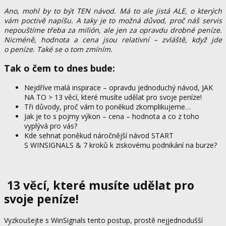
Ano, mohl by to být TEN návod. Má to ale jistá ALE, o kterých
vám poctivě napíšu. A taky je to možná důvod, proč náš servis
nepouštíme třeba za milión, ale jen za opravdu drobné peníze.
Nicméně, hodnota a cena jsou relativní – zvláště, když jde
o peníze. Také se o tom zmíním.
Tak o čem to dnes bude:
Nejdříve malá inspirace – opravdu jednoduchý návod, JAK
NA TO > 13 věcí, které musíte udělat pro svoje peníze!
Tři důvody, proč vám to poněkud zkomplikujeme…
Jak je to s pojmy výkon – cena – hodnota a co z toho
vyplývá pro vás?
Kde sehnat poněkud náročnější návod START
S WINSIGNALS & 7 kroků k ziskovému podnikání na burze?
13 věcí, které musíte udělat pro
svoje peníze!
Vyzkoušejte s WinSignals tento postup, prostě nejjednodušší