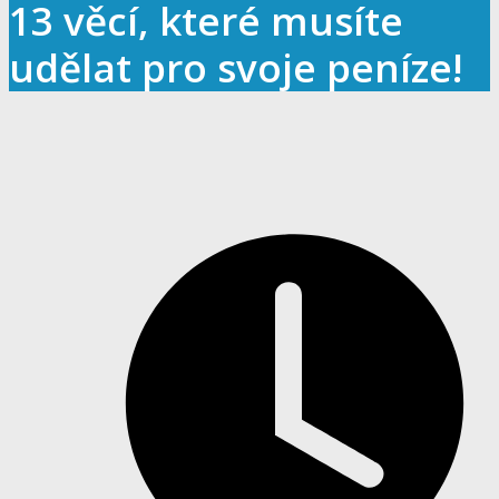
13 věcí, které musíte
udělat pro svoje peníze!