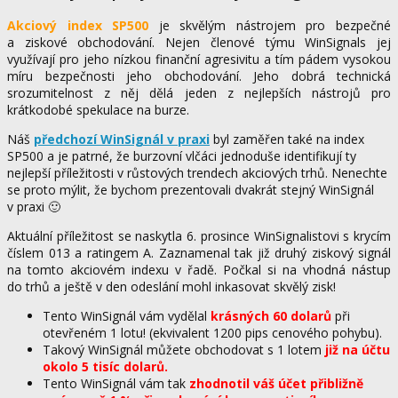
Akciový index SP500
je skvělým nástrojem pro bezpečné
a ziskové obchodování. Nejen členové týmu WinSignals jej
využívají pro jeho nízkou finanční agresivitu a tím pádem vysokou
míru bezpečnosti jeho obchodování. Jeho dobrá technická
srozumitelnost z něj dělá jeden z nejlepších nástrojů pro
krátkodobé spekulace na burze.
Náš
předchozí WinSignál v praxi
byl zaměřen také na index
SP500 a je patrné, že burzovní vlčáci jednoduše identifikují ty
nejlepší příležitosti v růstových trendech akciových trhů. Nenechte
se proto mýlit, že bychom prezentovali dvakrát stejný WinSignál
v praxi 🙂
Aktuální příležitost se naskytla 6. prosince WinSignalistovi s krycím
číslem 013 a ratingem A. Zaznamenal tak již druhý ziskový signál
na tomto akciovém indexu v řadě. Počkal si na vhodná nástup
do trhů a ještě v den odeslání mohl inkasovat skvělý zisk!
Tento WinSignál vám vydělal
krásných 60 dolarů
při
otevřeném 1 lotu! (ekvivalent 1200 pips cenového pohybu).
Takový WinSignál můžete obchodovat s 1 lotem
již na účtu
okolo 5 tisíc dolarů.
Tento WinSignál vám tak
zhodnotil váš účet přibližně