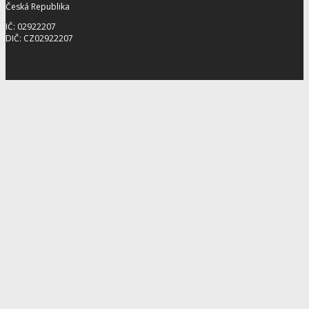
Česká Republika
IČ: 02922207
DIČ: CZ02922207