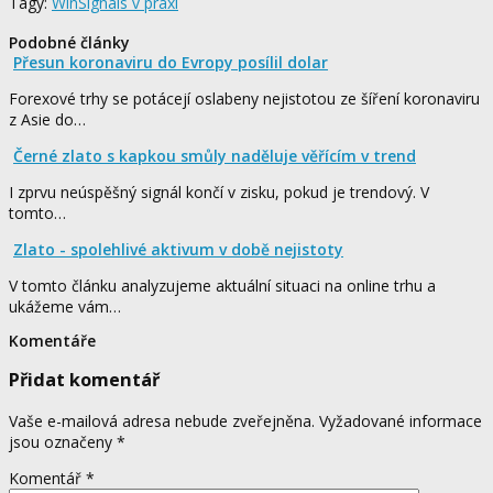
Tagy:
WinSignals v praxi
Podobné články
Přesun koronaviru do Evropy posílil dolar
Forexové trhy se potácejí oslabeny nejistotou ze šíření koronaviru
z Asie do…
Černé zlato s kapkou smůly naděluje věřícím v trend
I zprvu neúspěšný signál končí v zisku, pokud je trendový. V
tomto…
Zlato - spolehlivé aktivum v době nejistoty
V tomto článku analyzujeme aktuální situaci na online trhu a
ukážeme vám…
Komentáře
Přidat komentář
Vaše e-mailová adresa nebude zveřejněna.
Vyžadované informace
jsou označeny
*
Komentář
*