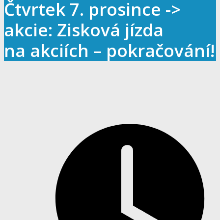
Čtvrtek 7. prosince ->
akcie: Zisková jízda
na akciích – pokračování!