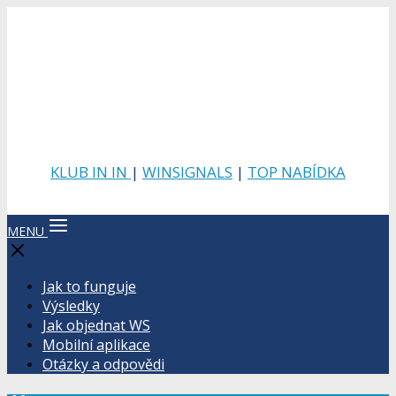
KLUB IN IN
|
WINSIGNALS
|
TOP NABÍDKA
MENU
Jak to funguje
Výsledky
Jak objednat WS
Mobilní aplikace
Otázky a odpovědi