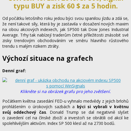
typu BUY a zisk 60 $ za 5 hodin.
Od počátku letošního roku jedou býci svou spanilou jízdu a zdá se,
že není takové síly, která by je zastavila v dosažení nových maxim
na obou akciových indexech, jak SP500 tak Dow Jones Industrial
Average. Trhy tak nabízejí traderům četné příležitosti znásobit své
zisky trendovým obchodováním ve směru hlavního růstového
trendu s malým rizikem ztráty.
Výchozí situace na grafech
Denní graf:
Klikněte si na obrázek grafu pro jeho zvětšení.
Počátkem května zasedání FED-u vyhnalo medvědy z jejich brlohů
prohlášením o úrokových sazbách a
býci si vybrali v květnu
svůj oddechový čas
. Donald Trump se dal negativně slyšet
o zavedení cel na čínské zboží a investoři se obrátili od akcií ke
spolehlivějším aktivům. Index SP 500 klesl až na 2730 bodů.