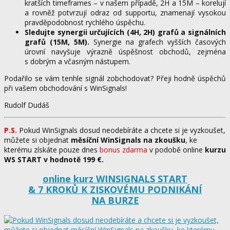
kratších timeframes – v našem případě, 2H a 15M – korelují
a rovněž potvrzují odraz od supportu, znamenají vysokou
pravděpodobnost rychlého úspěchu.
Sledujte synergii určujících (4H, 2H) grafů a signálních
grafů (15M, 5M).
Synergie na grafech vyšších časových
úrovní navyšuje výrazně úspěšnost obchodů, zejména
s dobrým a včasným nástupem.
Podařilo se vám tenhle signál zobchodovat? Přeji hodně úspěchů
při vašem obchodování s WinSignals!
Rudolf Dudáš
P.S.
Pokud WinSignals dosud neodebíráte a chcete si je vyzkoušet,
můžete si objednat
měsíční WinSignals na zkoušku
, ke
kterému získáte pouze dnes
bonus zdarma
v podobě online
kurzu
WS START v hodnotě 199 €.
online kurz WINSIGNALS START
& 7 KROKŮ K ZISKOVÉMU PODNIKÁNÍ
NA BURZE