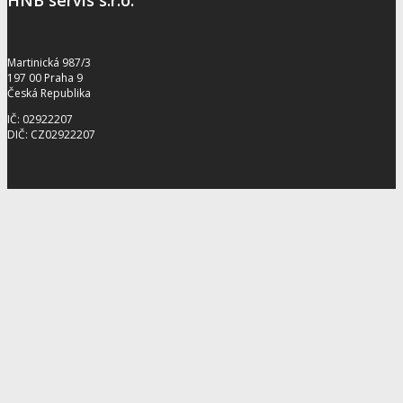
HNB servis s.r.o.
Martinická 987/3
197 00 Praha 9
Česká Republika
IČ: 02922207
DIČ: CZ02922207