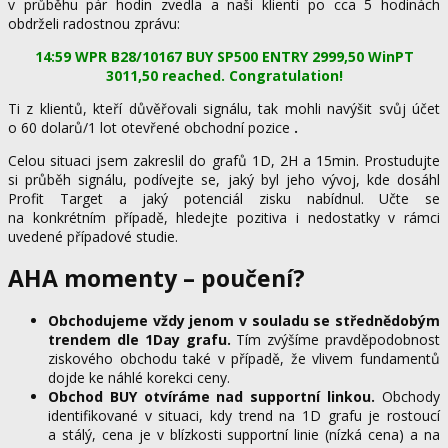
v průběhu pár hodin zvedla a naši klienti po cca 5 hodinách
obdrželi radostnou zprávu:
14:59 WPR B28/10167 BUY SP500 ENTRY 2999,50 WinPT
3011,50 reached. Congratulation!
Ti z klientů, kteří důvěřovali signálu, tak mohli navýšit svůj účet
o 60 dolarů/1 lot otevřené obchodní pozice
.
Celou situaci jsem zakreslil do grafů 1D, 2H a 15min. Prostudujte
si průběh signálu, podívejte se, jaký byl jeho vývoj, kde dosáhl
Profit Target a jaký potenciál zisku nabídnul. Učte se
na konkrétním případě, hledejte pozitiva i nedostatky v rámci
uvedené případové studie.
AHA momenty – poučení?
Obchodujeme vždy jenom v souladu se střednědobým
trendem dle 1Day grafu.
Tím zvýšíme pravděpodobnost
ziskového obchodu také v případě, že vlivem fundamentů
dojde ke náhlé korekci ceny.
Obchod BUY otvíráme nad supportní linkou.
Obchody
identifikované v situaci, kdy trend na 1D grafu je rostoucí
a stálý, cena je v blízkosti supportní linie (nízká cena) a na