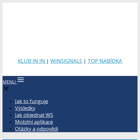
KLUB IN IN
|
WINSIGNALS
|
TOP NABÍDKA
MENU
Jak to funguje
Výsledky
Jak objednat WS
Mobilní aplikace
Otázky a odpovědi