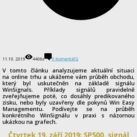
11.10. 2019
4406x
0 Komentářů
V tomto článku analyzujeme aktuální situaci
na online trhu a ukážeme vám průběh obchodu,
který byl uskutečněn na základě signálu
WinSignals. Příklady signálů pravidelně
zveřejňujeme poté, co dosáhly predikovaného
zisku, nebo byly uzavřeny dle pokynů Win Easy
Managementu. Podívejte se na průběh
konkrétního WinSignálu v praxi s názornou
ukázkou na grafech.
Čtvrtek 19. září 2019: SP500, signál