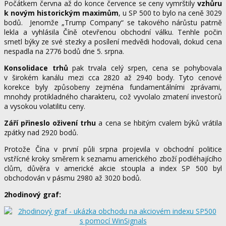
Počátkem června až do konce července se ceny vymrštily
vzhůru
k novým historickým maximům
, u SP 500 to bylo na ceně 3029
bodů. Jenomže „Trump Company“ se takového nárůstu patrně
lekla a vyhlásila Číně otevřenou obchodní válku. Tenhle počin
smetl býky ze své stezky a posílení medvědi hodovali, dokud cena
nespadla na 2776 bodů dne 5. srpna.
Konsolidace trhů
pak trvala celý srpen, cena se pohybovala
v širokém kanálu mezi cca 2820 až 2940 body. Tyto cenové
korekce byly způsobeny zejména fundamentálními zprávami,
mnohdy protikladného charakteru, což vyvolalo zmatení investorů
a vysokou volatilitu ceny.
Září přineslo oživení trhu
a cena se hbitým cvalem býků vrátila
zpátky nad 2920 bodů.
Protože Čína v první půli srpna projevila v obchodní politice
vstřícné kroky směrem k seznamu amerického zboží podléhajícího
clům, důvěra v americké akcie stoupla a index SP 500 byl
obchodován v pásmu 2980 až 3020 bodů.
2hodinový graf: