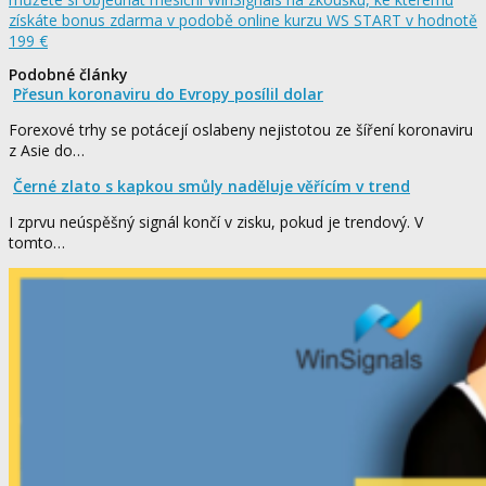
Podobné články
Přesun koronaviru do Evropy posílil dolar
Forexové trhy se potácejí oslabeny nejistotou ze šíření koronaviru
z Asie do…
Černé zlato s kapkou smůly naděluje věřícím v trend
I zprvu neúspěšný signál končí v zisku, pokud je trendový. V
tomto…