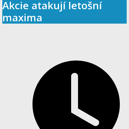
Akcie atakují letošní
maxima