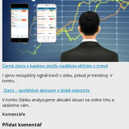
Černé zlato s kapkou smůly naděluje věřícím v trend
I zprvu neúspěšný signál končí v zisku, pokud je trendový. V
tomto…
Zlato - spolehlivé aktivum v době nejistoty
V tomto článku analyzujeme aktuální situaci na online trhu a
ukážeme vám…
Komentáře
Přidat komentář