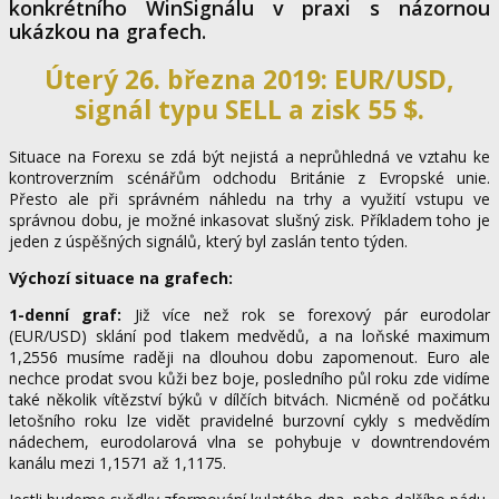
konkrétního WinSignálu v praxi s názornou
ukázkou na grafech.
Úterý 26. března
2019: EUR/USD,
signál typu SELL a zisk 55 $.
Situace na Forexu se zdá být nejistá a neprůhledná ve vztahu ke
kontroverzním scénářům odchodu Británie z Evropské unie.
Přesto ale při správném náhledu na trhy a využití vstupu ve
správnou dobu, je možné inkasovat slušný zisk. Příkladem toho je
jeden z úspěšných signálů, který byl zaslán tento týden.
Výchozí situace na grafech:
1-denní graf:
Již více než rok se forexový pár eurodolar
(EUR/USD) sklání pod tlakem medvědů, a na loňské maximum
1,2556 musíme raději na dlouhou dobu zapomenout. Euro ale
nechce prodat svou kůži bez boje, posledního půl roku zde vidíme
také několik vítězství býků v dílčích bitvách. Nicméně od počátku
letošního roku lze vidět pravidelné burzovní cykly s medvědím
nádechem, eurodolarová vlna se pohybuje v downtrendovém
kanálu mezi 1,1571 až 1,1175.