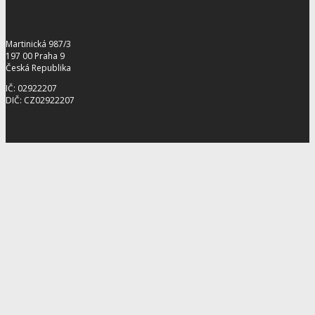
Martinická 987/3
197 00 Praha 9
Česká Republika
IČ: 02922207
DIČ: CZ02922207