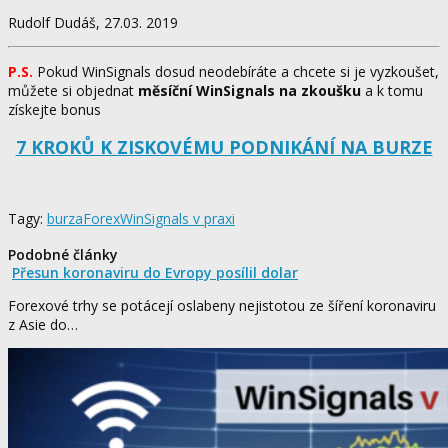
Rudolf Dudáš, 27.03. 2019
P.S.
Pokud WinSignals dosud neodebíráte a chcete si je vyzkoušet,
můžete si objednat
měsíční WinSignals na zkoušku
a k tomu
získejte bonus
7 KROKŮ K ZISKOVÉMU PODNIKÁNÍ NA BURZE
Tagy:
burza
Forex
WinSignals v praxi
Podobné články
Přesun koronaviru do Evropy posílil dolar
Forexové trhy se potácejí oslabeny nejistotou ze šíření koronaviru
z Asie do…