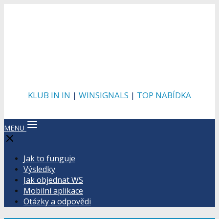
KLUB IN IN
|
WINSIGNALS
|
TOP NABÍDKA
MENU
Jak to funguje
Výsledky
Jak objednat WS
Mobilní aplikace
Otázky a odpovědi