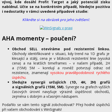
vývoj, kde dosáhl Profit Target a jaký potenciál zisku
nabídnul. Učte se na konkrétním případě, hledejte pozitiva
i nedostatky v rámci uvedené případové studie:
Klikněte si na obrázek pro jeho zvětšení:
AHA momenty – poučení?
Obchod SELL otevíráme pod rezistentní linkou.
Obchody identifikované v situaci, kdy trend na 1D grafu je
klesající a stálý, cena je v blízkosti rezistentní linie (vysoká
cena) a na kratších timeframes – v našem případě, 2H
a (15M) 5M – korelují a rovněž potvrzují odraz od
rezistence, znamenají
vysokou pravděpodobnost rychlého
úspěchu
.
Sledujte synergii určujících (1D, 4H, 2H) grafů
a signálních grafů (15M, 5M).
Synergie na grafech vyšších
časových úrovní navyšuje výrazně úspěšnost obchodů,
zejména s dobrým a včasným nástupem.
Podařilo se vám tento signál zobchodovat? Přeji hodně úspěchů
při vašem obchodování s WinSignals!