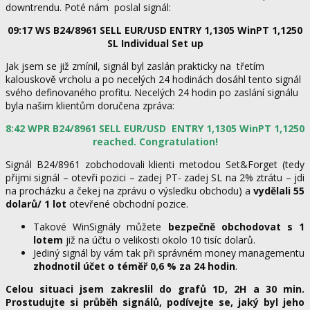
downtrendu. Poté nám poslal signál:
09:17 WS B24/8961 SELL EUR/USD ENTRY 1,1305 WinPT 1,1250
SL Individual Set up
Jak jsem se již zmínil, signál byl zaslán prakticky na třetím
kalouskově vrcholu a po necelých 24 hodinách dosáhl tento signál
svého definovaného profitu. Necelých 24 hodin po zaslání signálu
byla našim klientům doručena zpráva:
8:42 WPR B24/8961 SELL EUR/USD ENTRY 1,1305 WinPT 1,1250
reached. Congratulation!
Signál B24/8961 zobchodovali klienti metodou Set&Forget (tedy
přijmi signál – otevři pozici – zadej PT- zadej SL na 2% ztrátu – jdi
na procházku a čekej na zprávu o výsledku obchodu) a
vydělali 55
dolarů/ 1 lot
otevřené obchodní pozice.
Takové WinSignály můžete
bezpečně obchodovat s 1
lotem
již na účtu o velikosti okolo 10 tisíc dolarů.
Jediný signál by vám tak při správném money managementu
zhodnotil účet o téměř 0,6 % za 24 hodin
.
Celou situaci jsem zakreslil do grafů 1D, 2H a 30 min.
Prostudujte si průběh signálů, podívejte se, jaký byl jeho