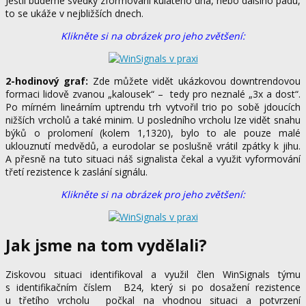
Jestli budeme svědky zformování kulatého dna, nebo dalšího pádu,
to se ukáže v nejbližších dnech.
Klikněte si na obrázek pro jeho zvětšení:
2-hodinový graf:
Zde můžete vidět ukázkovou downtrendovou
formaci lidově zvanou „kalousek“ – tedy pro neznalé „3x a dost“.
Po mírném lineárním uptrendu trh vytvořil trio po sobě jdoucích
nižších vrcholů
a také minim. U posledního vrcholu lze vidět snahu
býků o prolomení (kolem 1,1320), bylo to ale pouze malé
uklouznutí medvědů, a eurodolar se poslušně vrátil zpátky k jihu.
A přesně na tuto situaci náš signalista čekal a využit vyformování
třetí rezistence k zaslání signálu.
Klikněte si na obrázek pro jeho zvětšení:
Jak jsme na tom vydělali?
Ziskovou situaci identifikoval a využil člen WinSignals týmu
s identifikačním číslem B24, který si po dosažení rezistence
u třetího vrcholu počkal na vhodnou situaci a potvrzení