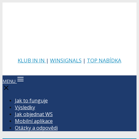
KLUB IN IN
|
WINSIGNALS
|
TOP NABÍDKA
MENU
Jak to funguje
Výsledky
Jak objednat WS
Mobilní aplikace
Otázky a odpovědi