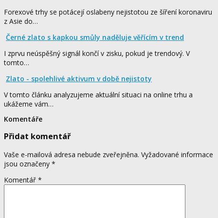
Forexové trhy se potácejí oslabeny nejistotou ze šíření koronaviru
z Asie do…
Černé zlato s kapkou smůly naděluje věřícím v trend
I zprvu neúspěšný signál končí v zisku, pokud je trendový. V
tomto…
Zlato - spolehlivé aktivum v době nejistoty
V tomto článku analyzujeme aktuální situaci na online trhu a
ukážeme vám…
Komentáře
Přidat komentář
Vaše e-mailová adresa nebude zveřejněna.
Vyžadované informace
jsou označeny
*
Komentář
*