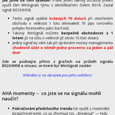
Jak jsme na tom vydělali?
Právě jeden takový dočasný pokles
využil člen WinSignals týmu s identifikačním číslem B018. Zaslal
signál B023/6958.
Tento signál vydělal
krásných 70 dolarů
při otevřeném
obchodu o velikosti 1 lotu (ekvivalent 70 pips cenového
pohybu forexového páru Eur/Usd).
Takový WinSignál můžete
bezpečně obchodovat s 1
lotem
již na účtu o velikosti již okolo 10 tisíc dolarů.
Jediný signál by vám tak při správném money managementu
zhodnotil účet o téměř jedno procento za jeden a půl
dne!
Zde se podívejte přímo v grafech na průběh signálu
B023/6958 a situaci, ve které byl WinSignál zaslán:
Klikněte si na obrázek pro jeho zvětšení:
AHA momenty – co jste se na signálu mohli
naučit?
Pokračování předchozího trendu
lze využít s maximální
bezpečností poté, co se zformuje tzv. „Breakout“ — tedy