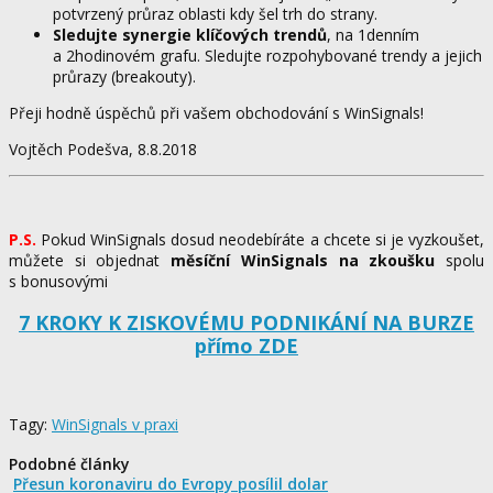
potvrzený průraz oblasti kdy šel trh do strany.
Sledujte synergie klíčových trendů
, na 1denním
a 2hodinovém grafu. Sledujte rozpohybované trendy a jejich
průrazy (breakouty).
Přeji hodně úspěchů při vašem obchodování s WinSignals!
Vojtěch Podešva, 8.8.2018
P.S.
Pokud WinSignals dosud neodebíráte a chcete si je vyzkoušet,
můžete si objednat
měsíční WinSignals na zkoušku
spolu
s bonusovými
7 KROKY K ZISKOVÉMU PODNIKÁNÍ NA BURZE
přímo ZDE
Tagy:
WinSignals v praxi
Podobné články
Přesun koronaviru do Evropy posílil dolar