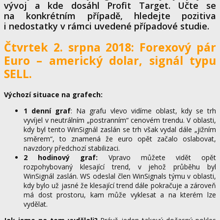
vývoj a kde dosáhl Profit Target. Učte se
na konkrétním případě, hledejte pozitiva
i nedostatky v rámci uvedené případové studie.
Čtvrtek 2. srpna
2018: Forexový pár
Euro – americký dolar, signál typu
SELL.
Výchozí situace na grafech:
1 denní graf
: Na grafu vlevo vidíme oblast, kdy se trh
vyvíjel v neutrálním „postranním“ cenovém trendu. V oblasti,
kdy byl tento WinSignál zaslán se trh však vydal dále „jižním
směrem“, to znamená že euro opět začalo oslabovat,
navzdory předchozí stabilizaci.
2 hodinový graf:
Vpravo můžete vidět opět
rozpohybovaný klesající trend, v jehož průběhu byl
WinSignál zaslán. WS odeslal člen WinSignals týmu v oblasti,
kdy bylo už jasné že klesající trend dále pokračuje a zároveň
má dost prostoru, kam může vyklesat a na kterém lze
vydělat.