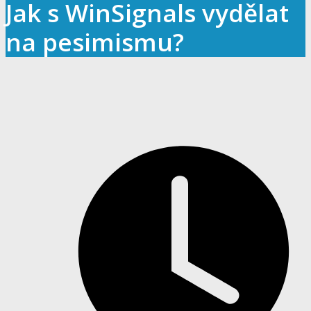
Jak s WinSignals vydělat
na pesimismu?