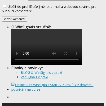
Uložit do prohlížeče jméno, e-mail a webovou stránku pro
budoucí komentáře.
O WinSignals stručně:
Články a novinky:
BLOG & WinSignals v praxi
WinSignals v praxi