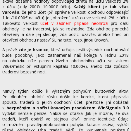
aktiva dosáhne hodnoty odpovídající ztrátě na účtu velikosti 2%
z účtu (tedy 200€/ 10.000€ účtu).
Každý klient je tak včas
varován
, že jeho účet (při správné velikosti obchodu odpovídající
1 lot/10.000€ na účtu) je „ohrožen“ ztrátou ve velikosti 2% z účtu.
Takováto velikost
účet v žádném případě neohrozí
pro další
obchody. Je na traderovi, jak se rozhodne. Zda obchod ponechá
otevřený a dále jej sleduje, zda pozici uzavře, anebo hned při
otevření obchodu nastaví SL na tuto, resp. jinou úroveň.
A právě
zde je hranice
, která určuje, jestli výsledek obchodování
bude podobný, jako zaznamenal náš kolega v lednu 2018
na obrázku níže (screen živého obchodního účtu se ziskem
786€/měsíc při vstupním kapitálu 10.000€), anebo zda způsobí
traderovi bezesné noci…
Minulý týden došlo k výrazným pohybům burzovních aktiv.
Po dlouhém období růstu došlo ke korekci, která připravila
spoustu traderů o jejich obchodní účet, přestože jiní dokázali
s
bezpečným a sofistikovaným produktem WinSignals 3.0
vydělat nemalé peníze. Nabízí se otázka: Jak je možné, že dva
tradeři
,
kteří obdrží ve stejnou chvíli online identické údaje
o možném pravděpodobnostním pohybu kotace aktiva, vykáží
různý výsledek? Oba tradeři vědí, že WinSignals poukazují