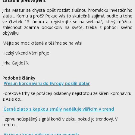
zásadní překvapení
.
Jirka Mazur se chystá opět rozdat slušnou hromádku investičního
zlata… Komu a proč? Pokud vás to skutečně zajímá, buďte u toho
ve čtvrtek 15. února a registrujte se na webinář, který můžete
zhlédnout zdarma odkudkoliv na světě, třeba z pohodlí svého
obýváku.
Mějte se moc krásně a těšíme se na vás!
Hezký víkend Vám přeje
Jirka Gajdošík
Podobné články
Přesun koronaviru do Evropy posílil dolar
Forexové trhy se potácejí oslabeny nejistotou ze šíření koronaviru
z Asie do…
Černé zlato s kapkou smůly naděluje věřícím v trend
I zprvu neúspěšný signál končí v zisku, pokud je trendový. V
tomto…
Akcie na konci měsíce na maximech