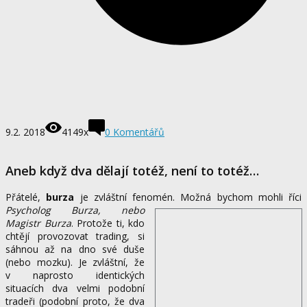
9.2. 2018
4149x
0 Komentářů
Aneb když dva dělají totéž, není to totéž…
Přátelé,
burza
je zvláštní fenomén. Možná bychom mohli říci
Psycholog Burza, nebo
Magistr Burza
. Protože ti, kdo
chtějí provozovat trading, si
sáhnou až na dno své duše
(nebo mozku). Je zvláštní, že
v naprosto identických
situacích dva velmi podobní
tradeři (podobní proto, že dva