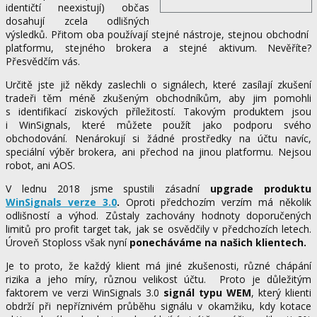
identičtí neexistují) občas
dosahují zcela odlišných
výsledků. Přitom oba používají stejné nástroje, stejnou obchodní
platformu, stejného brokera a stejné aktivum. Nevěříte?
Přesvědčím vás.
Určitě jste již někdy zaslechli o signálech, které zasílají zkušení
tradeři těm méně zkušeným obchodníkům, aby jim pomohli
s identifikací ziskových příležitostí. Takovým produktem jsou
i WinSignals, které můžete použít jako podporu svého
obchodování. Nenárokují si žádné prostředky na účtu navíc,
speciální výběr brokera, ani přechod na jinou platformu. Nejsou
robot, ani AOS.
V lednu 2018 jsme spustili zásadní
upgrade produktu
WinSignals verze 3.0
.
Oproti předchozím verzím má několik
odlišností a výhod. Zůstaly zachovány hodnoty doporučených
limitů pro profit target tak, jak se osvědčily v předchozích letech.
Úroveň Stoploss však nyní
ponecháváme na našich klientech.
Je to proto, že každý klient má jiné zkušenosti, různé chápání
rizika a jeho míry, různou velikost účtu. Proto je důležitým
faktorem ve verzi WinSignals 3.0
signál typu WEM
, který klienti
obdrží při nepříznivém průběhu signálu v okamžiku, kdy kotace