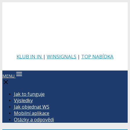
KLUB IN IN
|
WINSIGNALS
|
TOP NABÍDKA
MENU
Jak to funguje
Výsledky
Jak objednat WS
Mobilní aplikace
Otázky a odpovědi