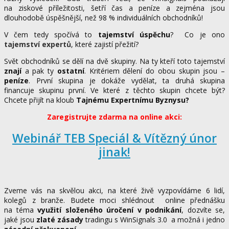
na ziskové příležitosti, šetří čas a peníze a zejména jsou
dlouhodobě úspěšnější, než 98 % individuálních obchodníků!
V čem tedy spočívá to
tajemství úspěchu
? Co je ono
tajemství expertů
, které zajistí přežití?
Svět obchodníků se dělí na dvě skupiny. Na ty kteří toto tajemství
znají
a pak ty
ostatní
. Kritériem dělení do obou skupin jsou –
peníze
. První skupina je dokáže vydělat, ta druhá skupina
financuje skupinu první. Ve které z těchto skupin chcete být?
Chcete přijít na kloub
Tajnému Expertnímu Byznysu?
Zaregistrujte zdarma na online akci:
Webinář TEB Speciál & Vítězný únor
jinak!
Zveme vás na skvělou akci, na které živě vyzpovídáme 6 lidí,
kolegů z branže. Budete moci shlédnout online přednášku
na téma
využití složeného úročení v podnikání
, dozvíte se,
jaké jsou
zlaté zásady
tradingu s WinSignals 3.0 a možná i jedno