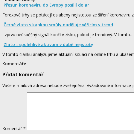
Přesun koronaviru do Evropy posílil dolar
Forexové trhy se potácejí oslabeny nejistotou ze šíření koronaviru 
Černé zlato s kapkou smůly naděluje věřícím v trend
I zprvu neúspěšný signál končí v zisku, pokud je trendový. V tomto…
Zlato - spolehlivé aktivum v době nejistoty
V tomto článku analyzujeme aktuální situaci na online trhu a ukáž
Komentáře
Přidat komentář
Vaše e-mailová adresa nebude zveřejněna.
Vyžadované informace 
Komentář
*