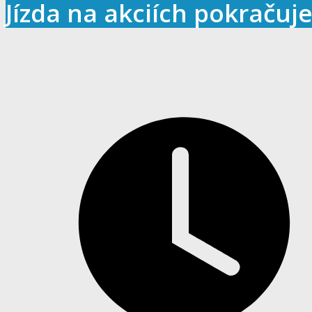
Jízda na akciích pokračuj