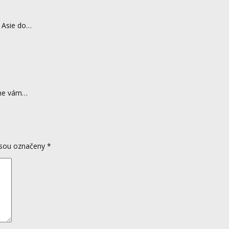
z Asie do…
eme vám…
jsou označeny
*