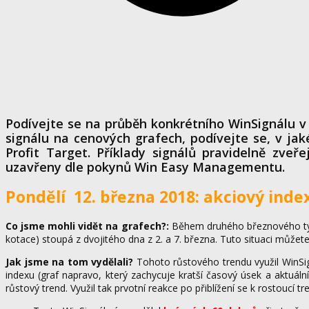
Podívejte se na průběh konkrétního WinSignálu v 
signálu na cenových grafech, podívejte se, v jaké
Profit Target. Příklady signálů pravidelně zve
uzavřeny dle pokynů Win Easy Managementu.
Pondělí 12. března 2018: akciový inde
Co jsme mohli vidět na grafech?:
Během druhého březnového týdn
kotace) stoupá z dvojitého dna z 2. a 7. března. Tuto situaci můžete
Jak jsme na tom vydělali?
Tohoto růstového trendu využil WinSign
indexu (graf napravo, který zachycuje kratší časový úsek a aktuál
růstový trend. Využil tak prvotní reakce po přiblížení se k rostoucí tr