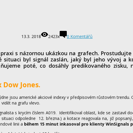
13.3. 2018
2423x
0 Komentářů
praxi s názornou ukázkou na grafech. Prostudujte 
 situaci byl signál zaslán, jaký byl jeho vývoj a 
řejňujeme poté, co dosáhly predikovaného zisku, 
x Dow Jones.
e jsou americké akciové indexy v předpisovém růstovém trendu. Ce
 vidět na grafu vlevo.
alista s krycím číslem A019. Identifikoval oblast, kde se zastavil d
ní situaci odpoledne 12. března.) a kotace reagovala na, již popsan
endové linii a
během 15 minut inkasoval pro klienty WinSignals p