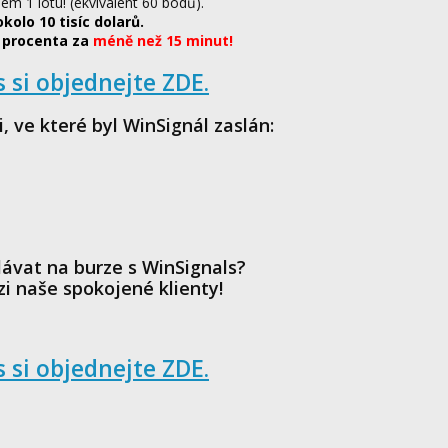
ém 1 lotu! (ekvivalent 60 bodů).
okolo 10 tisíc dolarů.
l procenta za
méně než 15 minut
!
 si objednejte ZDE.
, ve které byl WinSignál zaslán:
ávat na burze s WinSignals?
i naše spokojené klienty!
 si objednejte ZDE.