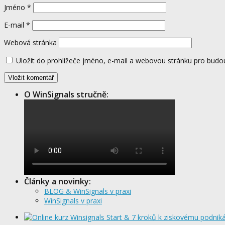
Jméno
*
E-mail
*
Webová stránka
Uložit do prohlížeče jméno, e-mail a webovou stránku pro budo
O WinSignals stručně:
Články a novinky:
BLOG & WinSignals v praxi
WinSignals v praxi