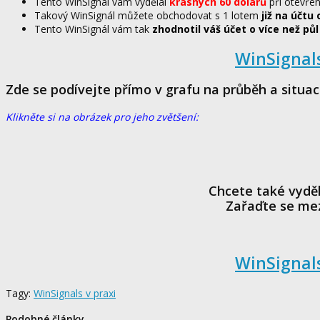
Tento WinSignál vám vydělal
krásných 60 dolarů
při otevřen
Takový WinSignál můžete obchodovat s 1 lotem
již na účtu 
Tento WinSignál vám tak
zhodnotil váš účet o více než pů
WinSignals
Zde se podívejte přímo v grafu na průběh a situaci
Klikněte si na obrázek pro jeho zvětšení:
Chcete také vyděl
Zařaďte se mez
WinSignals
Tagy:
WinSignals v praxi
Podobné články