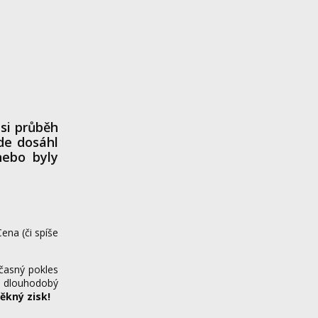
si průběh
kde dosáhl
nebo byly
na (či spíše
očasný pokles
ý, dlouhodobý
ěkný zisk!