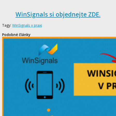
WinSignals si objednejte ZDE.
Tagy:
WinSignals v praxi
Podobné články