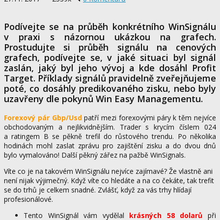
Podívejte se na průběh konkrétního WinSignálu
v praxi s názornou ukázkou na grafech.
Prostudujte si průběh signálu na cenových
grafech, podívejte se, v jaké situaci byl signál
zaslán, jaký byl jeho vývoj a kde dosáhl Profit
Target. Příklady signálů pravidelně zveřejňujeme
poté, co dosáhly predikovaného zisku, nebo byly
uzavřeny dle pokynů Win Easy Managementu.
Forexový pár Gbp/Usd
patří mezi forexovými páry k těm nejvíce
obchodovaným a nejlikvidnějším. Trader s krycím číslem 024
a ratingem B se pěkně trefil do růstového trendu. Po několika
hodinách mohl zaslat zprávu pro zajištění zisku a do dvou dnů
bylo vymalováno! Další pěkný zářez na pažbě WinSignals.
Víte co je na takovém WinSignálu nejvíce zajímavé? Že vlastně ani
není nijak výjimečný. Když víte co hledáte a na co čekáte, tak trefit
se do trhů je celkem snadné. Zvlášť, když za vás trhy hlídají
profesionálové.
Tento WinSignál vám vydělal
krásných 58 dolarů
při