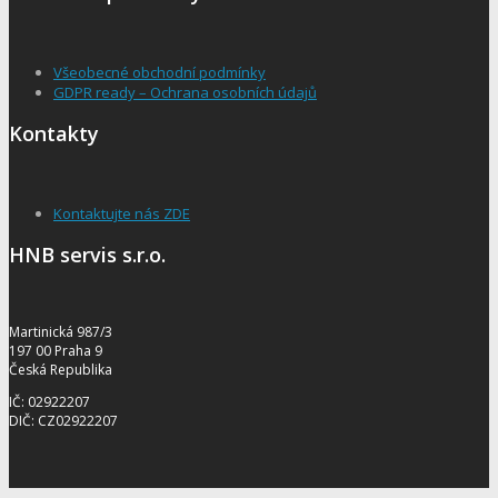
Všeobecné obchodní podmínky
GDPR ready – Ochrana osobních údajů
Kontakty
Kontaktujte nás ZDE
HNB servis s.r.o.
Martinická 987/3
197 00 Praha 9
Česká Republika
IČ: 02922207
DIČ: CZ02922207