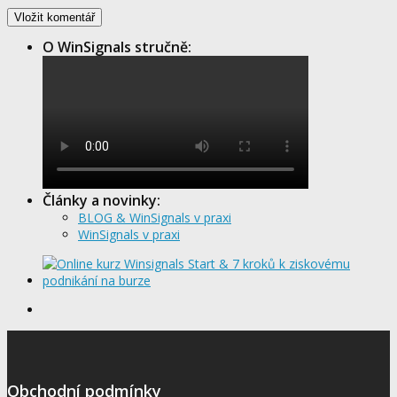
O WinSignals stručně:
Články a novinky:
BLOG & WinSignals v praxi
WinSignals v praxi
Obchodní podmínky