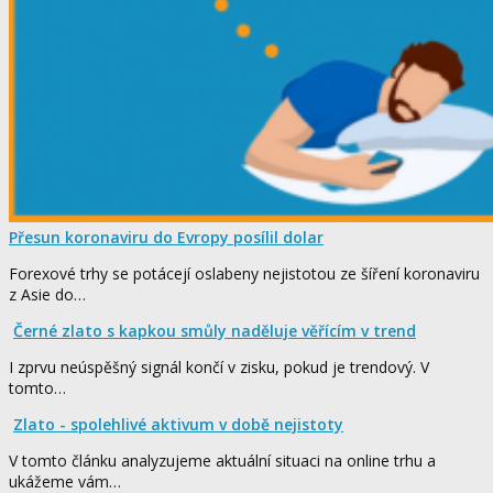
Přesun koronaviru do Evropy posílil dolar
Forexové trhy se potácejí oslabeny nejistotou ze šíření koronaviru
z Asie do…
Černé zlato s kapkou smůly naděluje věřícím v trend
I zprvu neúspěšný signál končí v zisku, pokud je trendový. V
tomto…
Zlato - spolehlivé aktivum v době nejistoty
V tomto článku analyzujeme aktuální situaci na online trhu a
ukážeme vám…