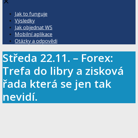
Jak to funguje
Výsledky
Jak objednat WS
Mobilní aplikace
Otázky a odpovědi
Středa 22.11. – Forex:
Trefa do libry a zisková
řada která se jen tak
nevidí.