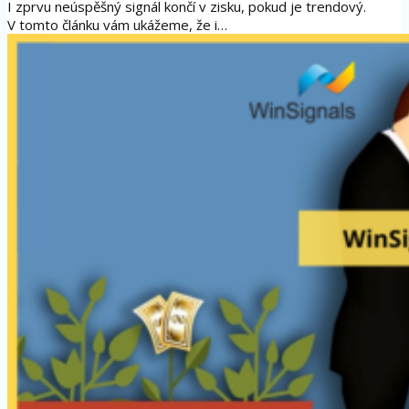
I zprvu neúspěšný signál končí v zisku, pokud je trendový.
V tomto článku vám ukážeme, že i…