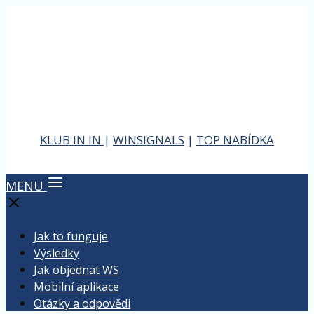
KLUB IN IN
|
WINSIGNALS
|
TOP NABÍDKA
MENU
Jak to funguje
Výsledky
Jak objednat WS
Mobilní aplikace
Otázky a odpovědi