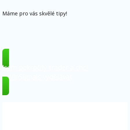
Máme pro vás skvělé tipy!
Jsem pokročilý trader a chci
s WinSignals vydělávat