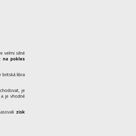
e velmi silné
t na pokles
britská libra
chodovat, je
 a je vhodné
kasovali
zisk