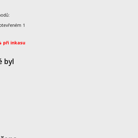
hodů:
 otevřeném 1
 při inkasu
é byl