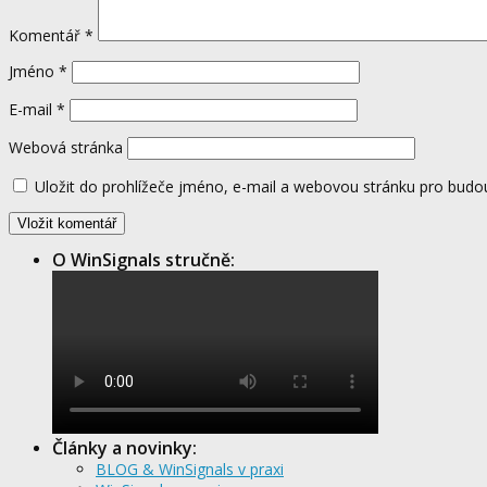
Komentář
*
Jméno
*
E-mail
*
Webová stránka
Uložit do prohlížeče jméno, e-mail a webovou stránku pro budo
O WinSignals stručně:
Články a novinky:
BLOG & WinSignals v praxi