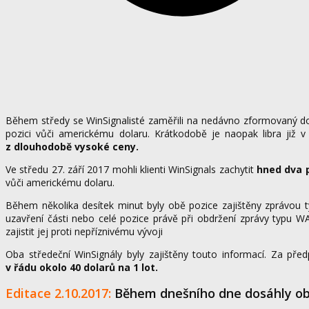
Během středy se WinSignalisté zaměřili na nedávno zformovaný down
pozici vůči americkému dolaru. Krátkodobě je naopak libra již v
z dlouhodobě vysoké ceny.
Ve středu 27. září 2017 mohli klienti WinSignals zachytit
hned dva p
vůči americkému dolaru.
Během několika desítek minut byly obě pozice zajištěny zprávou 
uzavření části nebo celé pozice právě při obdržení zprávy typu 
zajistit jej proti nepříznivému vývoji
Oba středeční WinSignály byly zajištěny touto informací. Za pře
v řádu okolo 40 dolarů na 1 lot.
Editace 2.10.2017:
Během dnešního dne dosáhly ob