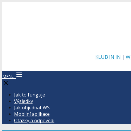
KLUB IN IN
|
W
MENU
Jak to funguje
Výsledky
Jak objednat WS
Mobilní aplikace
Otázky a odpovědi