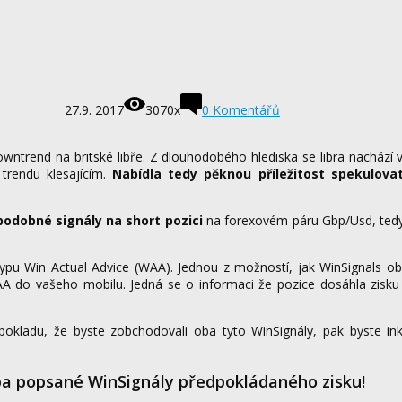
27.9. 2017
3070x
0 Komentářů
trend na britské libře. Z dlouhodobého hlediska se libra nachází v
 trendu klesajícím.
Nabídla tedy pěknou příležitost spekulova
odobné signály na short pozici
na forexovém páru Gbp/Usd, tedy 
typu Win Actual Advice (WAA). Jednou z možností, jak WinSignals ob
WAA do vašeho mobilu. Jedná se o informaci že pozice dosáhla zisku
dpokladu, že byste zobchodovali oba tyto WinSignály, pak byste in
a popsané WinSignály předpokládaného zisku!