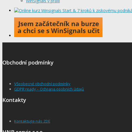
WinSignals v praxi
Obchodní podmínky
Všeobecné obchodní podmínky
GDPR ready – Ochrana osobních údajů
Kontakty
Kontaktujte nás ZDE