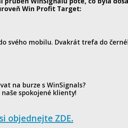
í průběh WinSignálu poté, co byla dos
roveň Win Profit Target:
 do svého mobilu. Dvakrát trefa do černé
vat na burze s WinSignals?
 naše spokojené klienty!
si objednejte ZDE.