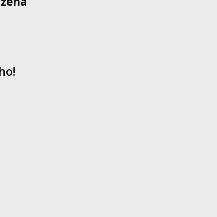
ažena
ho!