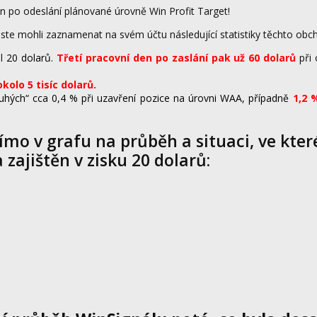
n po odeslání plánované úrovně Win Profit Target!
jste mohli zaznamenat na svém účtu následující statistiky těchto obc
l
20 dolarů.
Třetí pracovní den po zaslání pak už 60 dolarů
při
okolo 5 tisíc dolarů.
ouhých“ cca 0,4 % při uzavření pozice na úrovni WAA, případně
1,2 %
ímo v grafu na průběh a situaci, ve kter
 zajištěn v zisku 20 dolarů: