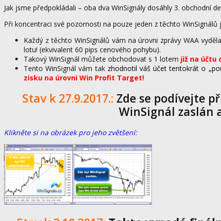
Jak jsme předpokládali – oba dva WinSignály dosáhly 3. obchodní de
Při koncentraci své pozornosti na pouze jeden z těchto WinSignálů 
Každý z těchto WinSignálů vám na úrovni zprávy WAA vyděla
lotu! (ekvivalent 60 pips cenového pohybu).
Takový WinSignál můžete obchodovat s 1 lotem
již na účtu 
Tento WinSignál vám tak
zhodnotil váš účet tentokrát o „p
zisku na úrovni Win Profit Target!
Stav k 27.9.2017.:
Zde se podívejte př
WinSignál zaslán a
Klikněte si na obrázek pro jeho zvětšení: