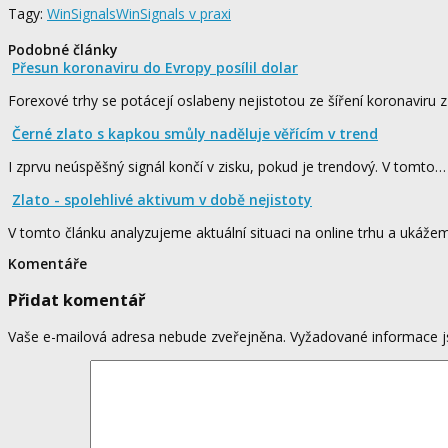
Tagy:
WinSignals
WinSignals v praxi
Podobné články
Přesun koronaviru do Evropy posílil dolar
Forexové trhy se potácejí oslabeny nejistotou ze šíření koronaviru 
Černé zlato s kapkou smůly naděluje věřícím v trend
I zprvu neúspěšný signál končí v zisku, pokud je trendový. V tomto…
Zlato - spolehlivé aktivum v době nejistoty
V tomto článku analyzujeme aktuální situaci na online trhu a ukáž
Komentáře
Přidat komentář
Vaše e-mailová adresa nebude zveřejněna.
Vyžadované informace 