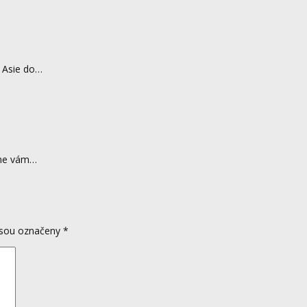
z Asie do…
eme vám…
jsou označeny
*