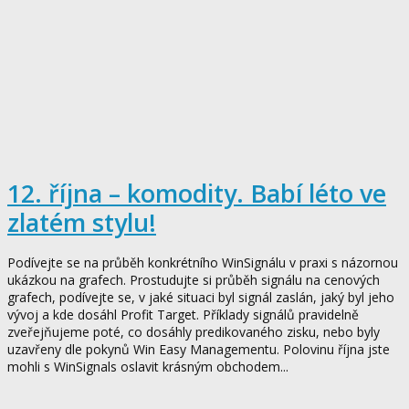
12. října – komodity. Babí léto ve
zlatém stylu!
Podívejte se na průběh konkrétního WinSignálu v praxi s názornou
ukázkou na grafech. Prostudujte si průběh signálu na cenových
grafech, podívejte se, v jaké situaci byl signál zaslán, jaký byl jeho
vývoj a kde dosáhl Profit Target. Příklady signálů pravidelně
zveřejňujeme poté, co dosáhly predikovaného zisku, nebo byly
uzavřeny dle pokynů Win Easy Managementu. Polovinu října jste
mohli s WinSignals oslavit krásným obchodem...