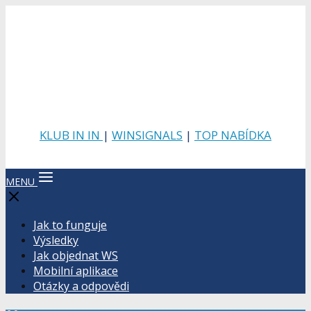
KLUB IN IN
|
WINSIGNALS
|
TOP NABÍDKA
MENU
Jak to funguje
Výsledky
Jak objednat WS
Mobilní aplikace
Otázky a odpovědi