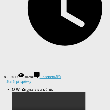
18.9. 2017
3028x
0
Komentářů
←
Starší příspěvky
O WinSignals stručně: