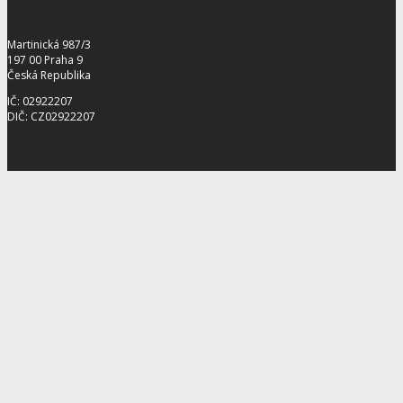
Martinická 987/3
197 00 Praha 9
Česká Republika
IČ: 02922207
DIČ: CZ02922207