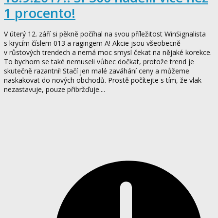
1 procento!
V úterý 12. září si pěkně počíhal na svou příležitost WinSignalista
s krycím číslem 013 a ragingem A! Akcie jsou všeobecně
v růstových trendech a nemá moc smysl čekat na nějaké korekce.
To bychom se také nemuseli vůbec dočkat, protože trend je
skutečně razantní! Stačí jen malé zaváhání ceny a můžeme
naskakovat do nových obchodů. Prostě počítejte s tím, že vlak
nezastavuje, pouze přibržďuje....