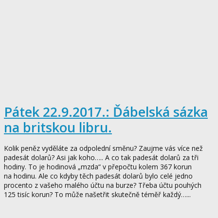
Pátek 22.9.2017.: Ďábelská sázka
na britskou libru.
Kolik peněz vyděláte za odpolední směnu? Zaujme vás více než
padesát dolarů? Asi jak koho….. A co tak padesát dolarů za tři
hodiny. To je hodinová „mzda“ v přepočtu kolem 367 korun
na hodinu. Ale co kdyby těch padesát dolarů bylo celé jedno
procento z vašeho malého účtu na burze? Třeba účtu pouhých
125 tisíc korun? To může našetřit skutečně téměř každý…...