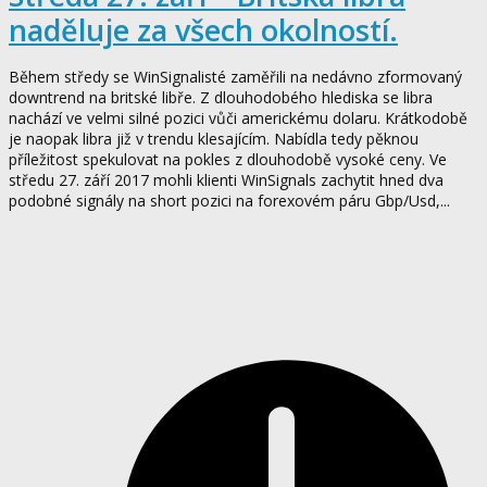
naděluje za všech okolností.
Během středy se WinSignalisté zaměřili na nedávno zformovaný
downtrend na britské libře. Z dlouhodobého hlediska se libra
nachází ve velmi silné pozici vůči americkému dolaru. Krátkodobě
je naopak libra již v trendu klesajícím. Nabídla tedy pěknou
příležitost spekulovat na pokles z dlouhodobě vysoké ceny. Ve
středu 27. září 2017 mohli klienti WinSignals zachytit hned dva
podobné signály na short pozici na forexovém páru Gbp/Usd,...