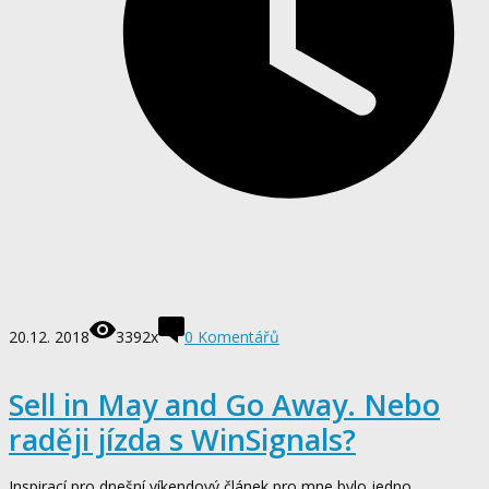
20.12. 2018
3392x
0
Komentářů
Sell in May and Go Away. Nebo
raději jízda s WinSignals?
Inspirací pro dnešní víkendový článek pro mne bylo jedno