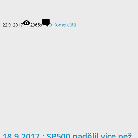
22.9. 2017
2965x
0
Komentářů
18.9.2017.: SP500 nadělil více než