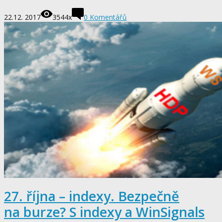
22.12. 2017
3544x
0
Komentářů
27. října – indexy. Bezpečně
na burze? S indexy a WinSignals