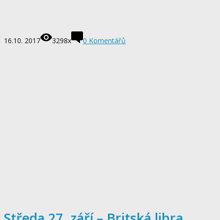
16.10. 2017
3298x
0
Komentářů
Středa 27. září – Britská libra