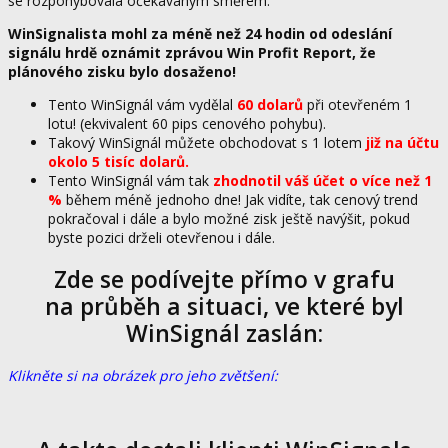
se rozpohybovala očekávaným směrem.
WinSignalista mohl za méně než 24 hodin od odeslání
signálu hrdě oznámit zprávou Win Profit Report, že
plánového zisku bylo dosaženo!
Tento WinSignál vám vydělal
60 dolarů
při otevřeném 1
lotu! (ekvivalent 60 pips cenového pohybu).
Takový WinSignál můžete obchodovat s 1 lotem
již na účtu
okolo 5 tisíc dolarů.
Tento WinSignál vám tak
zhodnotil váš účet o více než 1
%
během méně jednoho dne! Jak vidíte, tak cenový trend
pokračoval i dále a bylo možné zisk ještě navýšit, pokud
byste pozici drželi otevřenou i dále.
Zde se podívejte přímo v grafu
na průběh a situaci, ve které byl
WinSignál zaslán:
Klikněte si na obrázek pro jeho zvětšení: