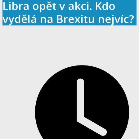
Libra opět v akci. Kdo
vydělá na Brexitu nejvíc?