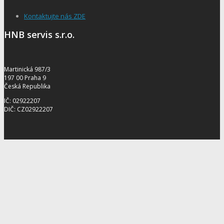
Kontaktujte nás ZDE
HNB servis s.r.o.
Martinická 987/3
197 00 Praha 9
Česká Republika
IČ: 02922207
DIČ: CZ02922207