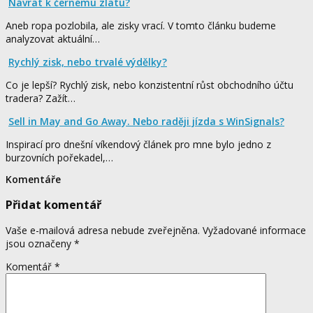
Návrat k černému zlatu?
Aneb ropa pozlobila, ale zisky vrací. V tomto článku budeme
analyzovat aktuální…
Rychlý zisk, nebo trvalé výdělky?
Co je lepší? Rychlý zisk, nebo konzistentní růst obchodního účtu
tradera? Zažít…
Sell in May and Go Away. Nebo raději jízda s WinSignals?
Inspirací pro dnešní víkendový článek pro mne bylo jedno z
burzovních pořekadel,…
Komentáře
Přidat komentář
Vaše e-mailová adresa nebude zveřejněna.
Vyžadované informace
jsou označeny
*
Komentář
*