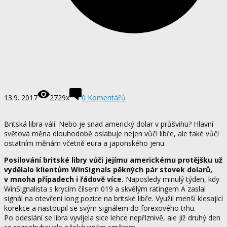
13.9. 2017
2729x
0 Komentářů
Britská libra válí. Nebo je snad americký dolar v průšvihu? Hlavní
světová měna dlouhodobě oslabuje nejen vůči libře, ale také vůči
ostatním měnám včetně eura a japonského jenu.
Posilování britské libry vůči jejímu americkému protějšku už
vydělalo klientům WinSignals pěkných pár stovek dolarů,
v mnoha případech i řádově více.
Naposledy minulý týden, kdy
WinSignalista s krycím čílsem 019 a skvělým ratingem A zaslal
signál na otevření long pozice na britské libře. Využil menší klesající
korekce a nastoupil se svým signálem do forexového trhu.
Po odeslání se libra vyvíjela sice lehce nepříznivě, ale již druhý den