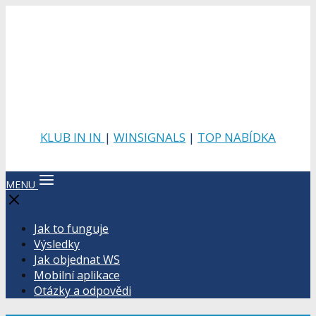
KLUB IN IN
|
WINSIGNALS
|
TOP NABÍDKA
MENU
Jak to funguje
Výsledky
Jak objednat WS
Mobilní aplikace
Otázky a odpovědi