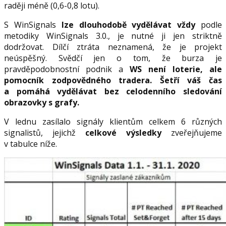
raději méně (0,6-0,8 lotu).
S WinSignals
lze dlouhodobě vydělávat vždy
podle
metodiky WinSignals 3.0., je nutné ji jen striktně
dodržovat. Dílčí ztráta neznamená, že je projekt
neúspěšný. Svědčí jen o tom, že burza je
pravděpodobnostní podnik a
WS není loterie, ale
pomocník zodpovědného tradera. Šetří váš čas
a pomáhá vydělávat bez celodenního sledování
obrazovky s grafy.
V lednu zasílalo signály klientům celkem 6 různých
signalistů, jejichž
celkové výsledky
zveřejňujeme
v tabulce níže.