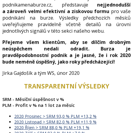
podnikamenaburze.cz, představuje
nejjednodušší
a zároveň velmi efektivní a ziskovou formu
pro vaše
podnikání na burze. Výsledky předchozích měsíců
uveřejňujeme pravidelně včetně detailů na úrovni
jednotlivých signálů v této sekci našeho webu.
Přejeme všem klientům, aby se dílčím drobným
neúspěchem nedali odradit. Burza je
pravděpodobnostní podnik a je jasné, že i rok 2020
bude neméně úspěšný, jako roky předcházející!
Jirka Gajdošík a tým WS, únor 2020
TRANSPARENTNÍ VÝSLEDKY
SRM - Měsíční úspěšnost v %
PLM - Profit v % na 1 lot za měsíc
2020 Prosinec > SRM 93,0 % PLM +13,2 %
2020 Listopad > SRM 82,0 % PLM +11,9 %
2020 Říjen > SRM 88,0 % PLM +19,1 %