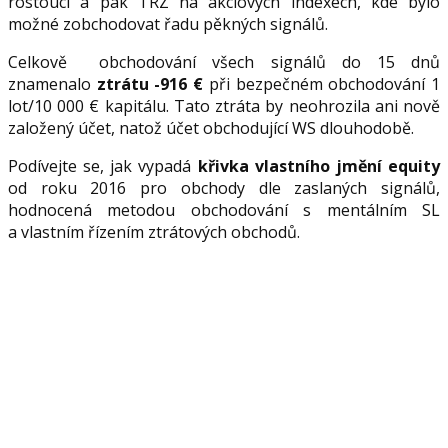
rostoucí a pak TRZ na akciových indexech, kde bylo
možné zobchodovat řadu pěkných signálů.
Celkově obchodování všech signálů do 15 dnů
znamenalo
ztrátu -916 €
při bezpečném obchodování 1
lot/10 000 € kapitálu. Tato ztráta by neohrozila ani nově
založený účet, natož účet obchodující WS dlouhodobě.
Podívejte se, jak vypadá
křivka vlastního jmění equity
od roku 2016 pro obchody dle zaslaných signálů,
hodnocená metodou obchodování s mentálním SL
a vlastním řízením ztrátových obchodů.