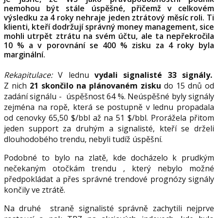
nemohou být stále úspěšné, přičemž v celkovém
výsledku za 4 roky nehraje jeden ztrátový měsíc roli. Ti
klienti, kteří dodržují správný money management, sice
mohli utrpět ztrátu na svém účtu, ale ta nepřekročila
10 % a v porovnání se 400 % zisku za 4 roky byla
marginální.
Rekapitulace:
V lednu
vydali signalisté 33 signály.
Z nich
21
skončilo na plánovaném
zisku
do 15 dnů od
zadání signálu - úspěšnost 64 %. Neúspěšné byly signály
zejména na ropě, která se postupně v lednu propadala
od cenovky 65,50 $/bbl až na 51 $/bbl. Prorážela přitom
jeden support za druhým a signalisté, kteří se drželi
dlouhodobého trendu, nebyli tudíž úspěšní.
Podobné to bylo na zlatě, kde docházelo k prudkým
nečekaným otočkám trendu , který nebylo možné
předpokládat a přes správné trendové prognózy signály
končily ve ztrátě.
Na druhé straně signalisté správně zachytili nejprve