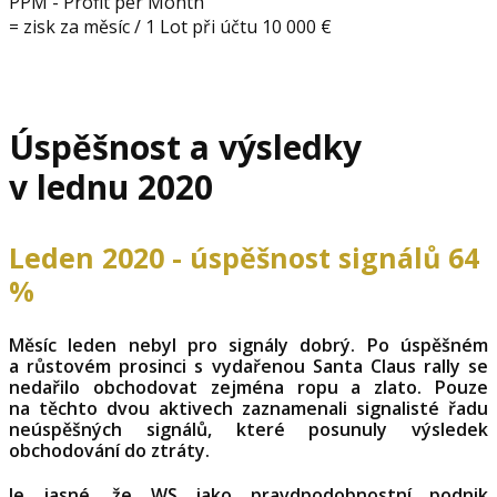
PPM - Profit per Month
= zisk za měsíc / 1 Lot při účtu 10 000 €
Úspěšnost a výsledky
v lednu 2020
Leden 2020 - úspěšnost signálů 64
%
Měsíc leden nebyl pro signály dobrý. Po úspěšném
a růstovém prosinci s vydařenou Santa Claus rally se
nedařilo obchodovat zejména ropu a zlato. Pouze
na těchto dvou aktivech zaznamenali signalisté řadu
neúspěšných signálů, které posunuly výsledek
obchodování do ztráty.
Je jasné, že WS jako pravdpodobnostní podnik