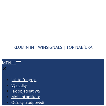
KLUB IN IN
|
WINSIGNALS
|
TOP NABÍDKA
MENU
Jak to funguje
Výsledky
Jak objednat WS
Mobilní aplikace
Otázky a odpovědi