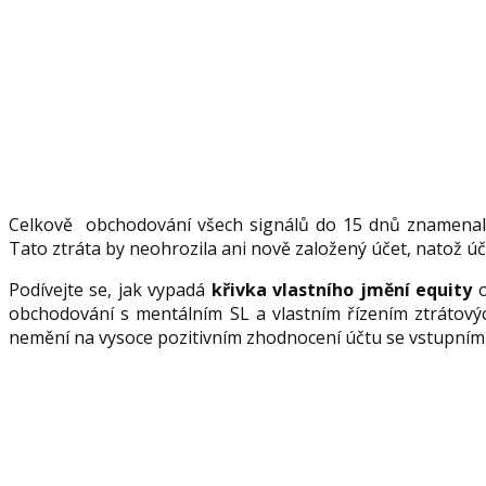
Celkově obchodování všech signálů do 15 dnů znamena
Tato ztráta by neohrozila ani nově založený účet, natož ú
Podívejte se, jak vypadá
křivka vlastního jmění equity
o
obchodování s mentálním SL a vlastním řízením ztrátovýc
nemění na vysoce pozitivním zhodnocení účtu se vstupní