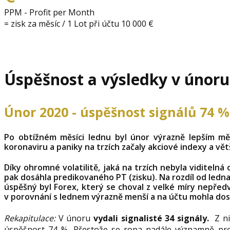
PPM - Profit per Month
= zisk za měsíc / 1 Lot při účtu 10 000 €
Úspěšnost a výsledky v únoru
Únor 2020 - úspěšnost signálů 74 %
Po obtížném měsíci lednu byl únor výrazně lepším mě
koronaviru a paniky na trzích začaly akciové indexy a vět
Díky ohromné volatilitě, jaká na trzích nebyla viditeln
pak dosáhla predikovaného PT (zisku). Na rozdíl od ledn
úspěšný byl Forex, který se choval z velké míry nepředví
v porovnání s lednem výrazně menší a na účtu mohla do
Rekapitulace:
V únoru
vydali signalisté 34 signály.
Z n
úspěšnost 74 %. Přestože se ropa nadále významně prop