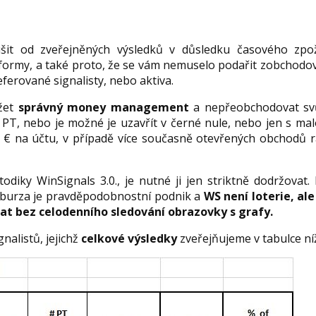
it od zveřejněných výsledků v důsledku časového zpo
formy, a také proto, že se vám nemuselo podařit zobchodo
referované signalisty, nebo aktiva.
ržet
správný money management
a nepřeobchodovat svů
, nebo je možné je uzavřít v černé nule, nebo jen s mal
 € na účtu, v případě více současně otevřených obchodů 
diky WinSignals 3.0., je nutné ji jen striktně dodržovat. D
e burza je pravděpodobnostní podnik a
WS není loterie, al
at bez celodenního sledování obrazovky s grafy.
nalistů, jejichž
celkové výsledky
zveřejňujeme v tabulce ní