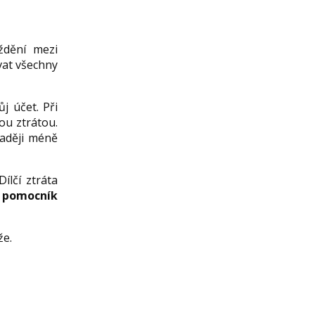
ždění mezi
vat všechny
j účet. Při
ou ztrátou.
raději méně
ílčí ztráta
e pomocník
že.