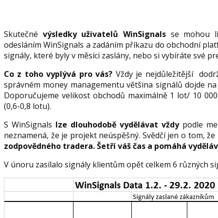
Skutečné
výsledky uživatelů WinSignals
se mohou liš
odesláním WinSignals a zadáním příkazu do obchodní plat
signály, které byly v měsíci zaslány, nebo si vybíráte své p
Co z toho vyplývá pro vás?
Vždy je nejdůležitější dod
správném money managementu většina signálů dojde na PT
Doporučujeme velikost obchodů maximálně 1 lot/ 10 000
(0,6-0,8 lotu).
S WinSignals
lze dlouhodobě vydělávat vždy
podle meto
neznamená, že je projekt neúspěšný. Svědčí jen o tom, ž
zodpovědného tradera. Šetří váš čas a pomáhá vyděláv
V únoru zasílalo signály klientům opět celkem 6 různých sig