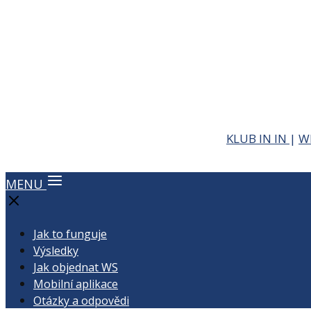
KLUB IN IN
|
W
MENU
Jak to funguje
Výsledky
Jak objednat WS
Mobilní aplikace
Otázky a odpovědi