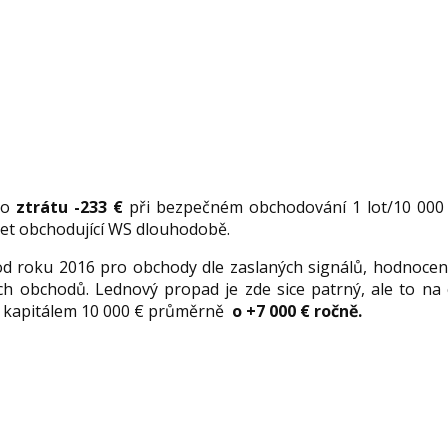
lo
ztrátu -233 €
při bezpečném obchodování 1 lot/10 000 
čet obchodující WS dlouhodobě.
d roku 2016 pro obchody dle zaslaných signálů, hodnoce
h obchodů. Lednový propad je zde sice patrný, ale to na 
m kapitálem 10 000 € průměrně
o +7 000 € ročně.