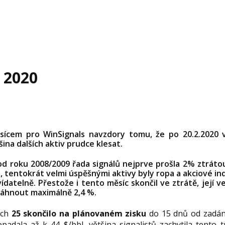
 2020
sícem pro WinSignals navzdory tomu, že po 20.2.2020 
šina dalších aktiv prudce klesat.
á od roku 2008/2009 řada signálů nejprve prošla 2% ztráto
a, tentokrát velmi úspěšnými aktivy byly ropa a akciové i
datelně. Přestože i tento měsíc skončil ve ztrátě, její ve
sáhnout maximálně 2,4 %.
ich
25
skončilo na plánovaném
zisku
do 15 dnů od zadán
adala až k 44 $/bbl, většina signalistů zachytila tento