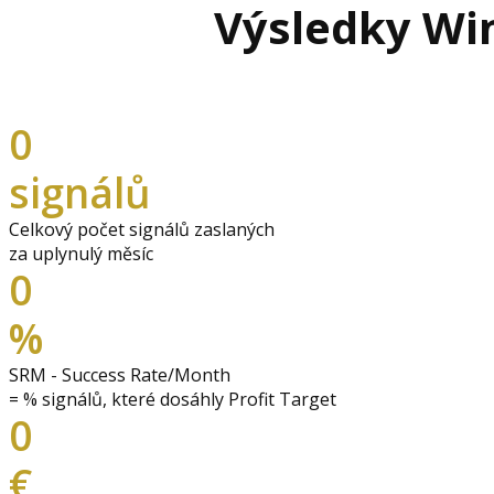
Výsledky Win
0
signálů
Celkový počet signálů zaslaných
za uplynulý měsíc
0
%
SRM - Success Rate/Month
= % signálů, které dosáhly Profit Target
0
€