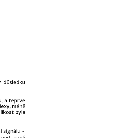
v důsledku
u, a teprve
ndexy, méně
likost byla
í signálu -
 trend ropě